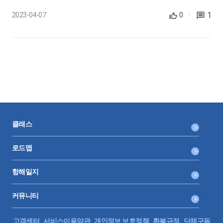
다 써놔야 하는건가요?
1
2023-04-07
0
·
클래스
로드맵
항해일지
커뮤니티
고객센터
서비스이용약관
개인정보 보호정책
환불규정
단체구독