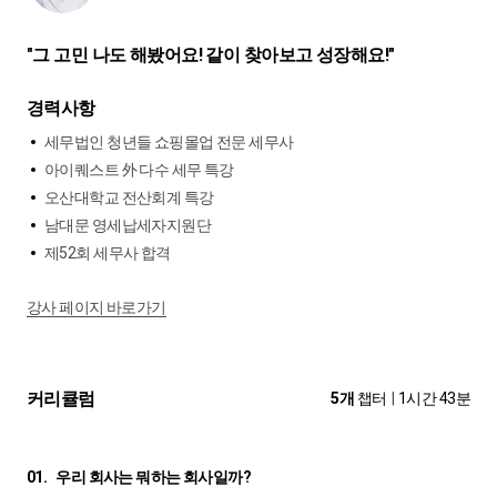
"그 고민 나도 해봤어요! 같이 찾아보고 성장해요!"
경력사항
세무법인 청년들 쇼핑몰업 전문 세무사
아이퀘스트 外 다수 세무 특강
오산대학교 전산회계 특강
남대문 영세납세자지원단
제52회 세무사 합격
강사 페이지 바로가기
커리큘럼
5개
챕터
|
1시간 43분
01.
우리 회사는 뭐하는 회사일까?