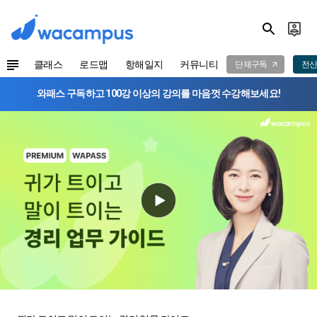
클래스
로드맵
항해일지
커뮤니티
단체구독
전산
와패스 구독하고 100강 이상의 강의를 마음껏 수강해보세요!