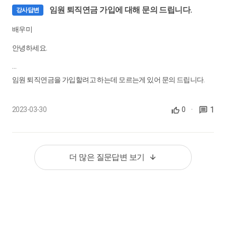
임원 퇴직연금 가입에 대해 문의 드립니다.
강사답변
근로소득 계정과목 및 거래처 정리
0:10:28
배우미
35.
안녕하세요.
셀프 체크하기 : 인건비 검증 (2)
근로소득 계정과목 및 거래처 정리(2), 지급명세서와 비교, 연구
개발비 급여반영
임원 퇴직연금을 가입할려고 하는데 모르는게 있어 문의 드립니다.
0:11:12
1
2023-03-30
0
·
36.
셀프 체크하기: 인건비 검증 (3)
1.임원 퇴직연금이 의무가 아니라고 하던데, 맞나요?
원천세 및 4대보험 예수금 정리
0:08:00
2.임원의 퇴직연금(DC형)을 가입할려고 하는데, 계산을 어떻게 해야
하나요?(임원퇴직금계산규정 있습니다. 2배수임)
더 많은 질문답변 보기
37.
셀프 체크하기 : 손익계산서 검증 (1)
3.DB형은 지급규정이 있으면,기간을 3년에 대해서 계산하고
복리후생비, 여비교통비, 접대비, 통신비
0:10:56
지급규정이 없으면,기간을 1년에 대해서 계산하더라구요.
38.
셀프 체크하기 : 손익계산서 검증 (2)
DC형도 지급규정이 있을때,또는 없을때 임원 퇴직금계산이 다른가