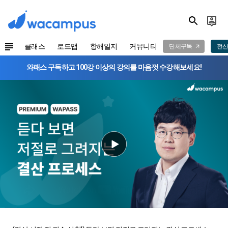
클래스
로드맵
항해일지
커뮤니티
단체구독
전산
와패스 구독하고 100강 이상의 강의를 마음껏 수강해보세요!