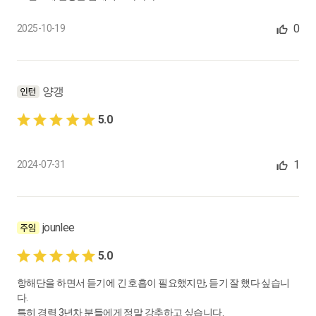
생명보험, 기타 비용 및 공과금 등, 기타증빙, 법인등기
0:17:29
0
2025-10-19
22.
법인결산요청자료로 이해하는 체크포인트 (5)
자본의 이해, 법인등기(2), 해외투자
양갱
0:08:40
5.0
23.
결산 프로세스 : 부가세 자료 맞추기 (1)
결산 프로세스 OT, 매출 부가세 자료 맞추기
1
2024-07-31
0:17:56
24.
결산 프로세스 : 부가세 자료 맞추기 (2)
매입 부가세 자료 맞추기(1)
jounlee
0:21:39
5.0
25.
결산 프로세스 : 부가세 자료 맞추기 (3)
항해단을 하면서 듣기에 긴 호흡이 필요했지만, 듣기 잘 했다 싶습니
매입 부가세 자료 맞추기(2)
다.
특히 경력 3년차 분들에게 정말 강추하고 싶습니다.
0:09:52