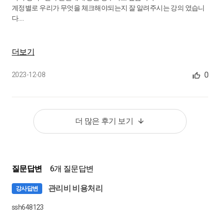
계정별로 우리가 무엇을 체크해야되는지 잘 알려주시는 강의 였습니
다.
26.
결산 프로세스 : 인건비 자료 맞추기 (1)
저는 조정도 좀 기대했으나 그 부분은 다른 강의로 채우도록 할게요..
원천세 자료 맞추기(1)
뭐든 디테일하게 설명한다는게 참 어려운데 세무사님께 감사말씀드
리고 싶습니다~
0:15:26
더보기
27.
결산 프로세스 : 인건비 자료 맞추기 (2)
0
2023-12-08
원천세 자료 맞추기(2) , 4대보험 자료 맞추기(1)
0:13:41
더 많은 후기 보기
28.
잠깐! 복습하셨나요? 결산실무 프로세스 (1)
복습
0:07:15
질문답변
6개 질문답변
29.
잠깐! 복습하셨나요? 결산실무 프로세스 (2)
복습
관리비 비용처리
강사답변
0:15:17
ssh648123