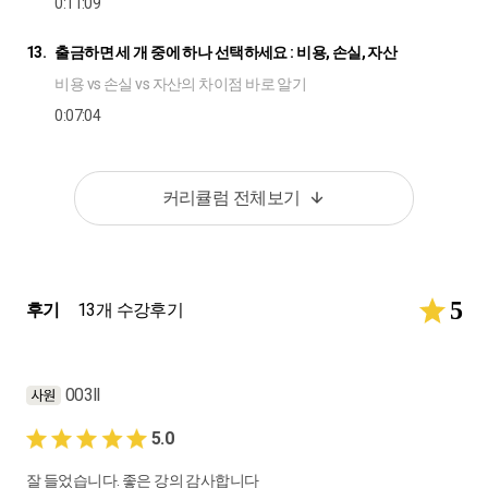
0:11:09
13.
출금하면 세 개 중에 하나 선택하세요 : 비용, 손실, 자산
비용 vs 손실 vs 자산의 차이점 바로 알기
0:07:04
14.
적격증빙 O, X 가 미치는 영향
증빙 별 부가세 영향과 손익의 예측
커리큘럼 전체보기
0:12:15
15.
잠깐 복습하셨나요? 결산실무기초
5
후기
복습
13개 수강후기
0:12:09
16.
시간은 한정적이고 신고서는 많다.
003ll
효율적인 결산을 위한 우선순위 정하기, 직전연도 결산 파악하기
5.0
0:17:02
잘 들었습니다. 좋은 강의 감사합니다