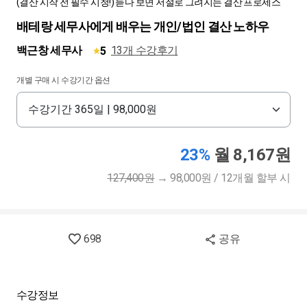
(결산 시작 전 필수 시청!) 듣다 보면 저절로 그려지는 결산 프로세스
배테랑 세무사에게 배우는 개인/법인 결산 노하우
백근창 세무사
13개 수강후기
5
개별 구매 시 수강기간 옵션
23%
월 8,167원
127,400원
→
98,000원 / 12개월 할부 시
698
공유
수강정보