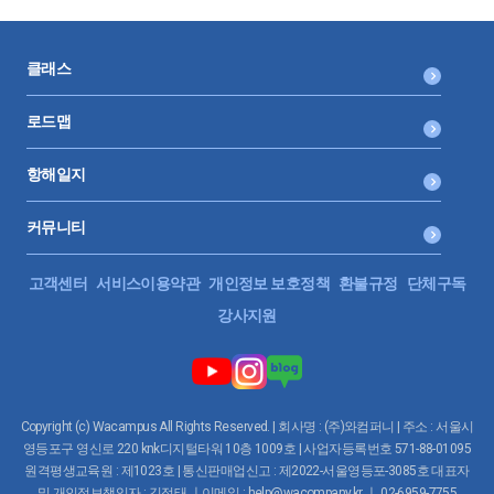
요?
수도광열비, 관리비, 전력비, 세금과공과
0:03:08
클래스
39.
셀프 체크하기 : 손익계산서 검증 (3)
임원 퇴직연금(DC형)에 대한 계산식을 찾아보기가 힘들어서 문의 드
립니다.
감가상각비
로드맵
0:10:04
항해일지
40.
셀프 체크하기 : 손익계산서 검증 (4)
감사합니다.
커뮤니티
수수료비용, 광고선전비
0:07:32
고객센터
서비스이용약관
개인정보 보호정책
환불규정
단체구독
41.
셀프 체크하기 : 손익계산서 검증 (5)
강사지원
이자수익 및 이자비용
0:07:29
Copyright (c) Wacampus All Rights Reserved. | 회사명 : (주)와컴퍼니 | 주소 : 서울시
42.
셀프 체크하기 : 손익계산서 검증 (6)
영등포구 영신로 220 knk디지털타워 10층 1009호 | 사업자등록번호 571-88-01095
잡손실과 잡이익, 유형자산처분손익, 유가증권처분손익
원격평생교육원 : 제1023호 | 통신판매업신고 : 제2022-서울영등포-3085호 대표자
0:03:09
및 개인정보책임자 : 김정태 ㅣ이메일 : help@wacompany.kr ㅣ 02-6959-7755