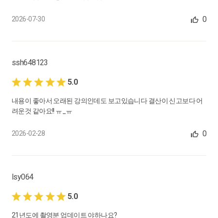
17.
법인결산 요청자료로 이해하는 체크포인트 (1)
0
2026-07-30
회계기간,주주명부, 통장, 이자
0:11:17
18.
법인결산 요청자료로 이해하는 체크포인트 (2)
ssh648123
외상잔액, 차입금
5.0
0:15:14
내용이 좋아서 오래된 강의인데도 보고있습니다 결산이 신고보다 어
19.
잠깐! 복습하셨나요? 결산실무기초(2)
려운것 같아요!! ㅠ_ㅠ
복습
0
2026-02-28
0:12:26
20.
법인결산요청자료로 이해하는 체크포인트 (3)
재고, 자동차보험 및 그 외 보험
lsy064
0:21:37
5.0
21.
법인결산요청자료로 이해하는 체크포인트 (4)
21년도에 촬영분 업데이트 야하나요?