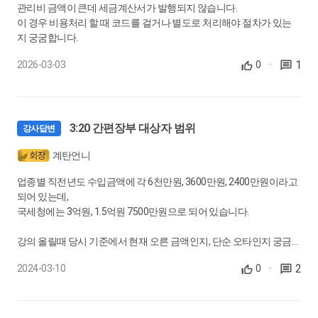
30.
결산 프로세스 : 결산요청자료 반영하기
관리비 금액이 큰데 세금계산서가 발행되지 않습니다.
이 경우 비용처리 할 때 코드를 걸거나 별도로 처리해야 절차가 있는
통장 자료 맞추기, 카드 사용 자료 맞추기, 간이영수증 자료 맞추
지 궁굼합니다.
기
0:15:39
1
2026-03-03
0
·
31.
나만의 결산 원칙 기준 세우기
결산 원칙 정하는 포인트
3:20 간편장부 대상자 범위
강사답변
0:11:31
계탄언니
32.
셀프 체크하기 : 부가세신고서 검증 (1)
업종별 직전년도 수입금액에 각 6천만원, 3600만원, 2400만원이라고
매출 검증사항, 매입검증사항(1)
되어 있는데,
0:15:53
국세청에는 3억원, 1.5억원 7500만원으로 되어 있습니다.
33.
셀프 체크하기 : 부가세신고서 검증 (2)
강의 올릴때 당시 기준에서 현재 오른 금액인지, 단순 오타인지 궁금
합니다.
매입검증사항(2), 추가TIP, 부가세 조정
2
2024-03-10
0
·
0:11:56
참고로 국세청에도 욕탕업은 1.5억원으로 강의내용과 동일합니다.
34.
셀프 체크하기 : 인건비 검증 (1)