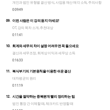
개인과 법인 유형별 결산 방식, 사업용 재산 매각 소득, 주의사항
0:09:49
09.
이런 사람은 이 강의 듣지 마세요!
OT, 강의 목차 소개, 추천대상
0:11:41
10.
회계와 세무의 차이 설명 어려우면 꼭 들으세요
결산과 세무조정, 회계상 이익과 세무상 소득
0:16:33
11.
복식부기의 기본원칙을 이용한 쉬운 결산
대차평균의 원리
0:11:19
12.
시간을 절약하는 중복분개 빨리 정리하는 팁
법인 통장 간 이체할 때, 체크카드 반영할 때