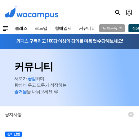
클래스
로드맵
항해일지
커뮤니티
단체구독
전산
와패스 구독하고 100강 이상의 강의를 마음껏 수강해보세요!
커뮤니티
서로가
공감
하며
함께 배우고 모두가 성장하는
즐거움
을 나눠보세요. 😃
공지사항
강사답변