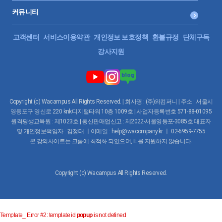
커뮤니티
고객센터
서비스이용약관
개인정보 보호정책
환불규정
단체구독
강사지원
Copyright (c) Wacampus All Rights Reserved. | 회사명 : (주)와컴퍼니 | 주소 : 서울시
영등포구 영신로 220 knk디지털타워 10층 1009호 | 사업자등록번호 571-88-01095
원격평생교육원 : 제1023호 | 통신판매업신고 : 제2022-서울영등포-3085호 대표자
및 개인정보책임자 : 김정태 ㅣ이메일 : help@wacompany.kr ㅣ 02-6959-7755
본 강의사이트는 크롬에 최적화 되있으며, IE를 지원하지 않습니다.
Copyright (c) Wacampus All Rights Reserved.
Template_ Error #2: template id
popup
is not defined