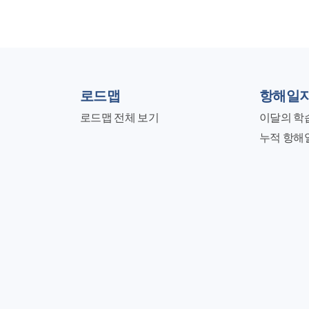
로드맵
항해일
로드맵 전체 보기
이달의 학
누적 항해