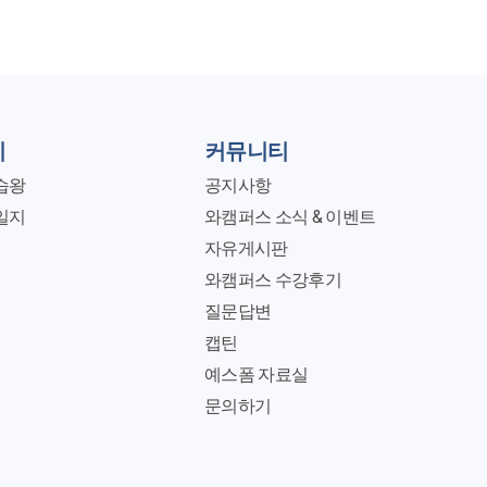
지
커뮤니티
습왕
공지사항
일지
와캠퍼스 소식 & 이벤트
자유게시판
와캠퍼스 수강후기
질문답변
캡틴
예스폼 자료실
문의하기