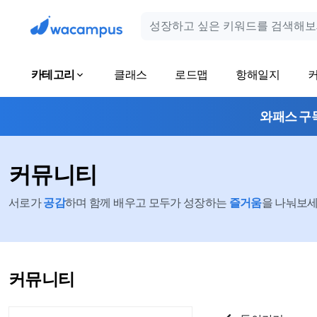
카테고리
클래스
로드맵
항해일지
와패스 구
커뮤니티
서로가
공감
하며 함께 배우고 모두가 성장하는
즐거움
을 나눠보세요
커뮤니티