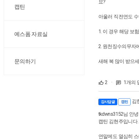
요?
캡틴
아울러 직전연도 수
1. 이 경우 해당
예스폼 자료실
2. 원천징수의무자
문의하기
새해 복 많이 받으
2
·
1개의 
김
강사답글
캡틴
tkdwns3152님 안
캡틴 김현주입니다.
연말에도 열심히 스