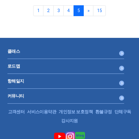
페이지 이동 링크 -공부내용 저장 페이지 -주간 목표 및 일정 -
째와 2번째의 차이는 칸이 하나 더 있는지 없는지의 차이이에
업무보드 (업무 목록, 진행중일 일, 캘린더) -업무일지 *위 사
1
2
3
4
5
»
15
요~ 1번째 줄처럼 완강 후에 수료증을 모아서 포트폴리오에
진은 업데이트 전 실사용 모습, 아래 사진은 업데이트 이후 모
한장에 정리하셔도 되고 (저는 이렇게 사용합니다) 2, 3번째
습입니다 -거래처 관리 -이 모든 기록을 한 곳에 서 볼 수 있
줄 처럼 강의 진도현황 체크용으로, 해빗트래커용으로 사용
도록 월별 기록 모음 현재는 세금 신고별 템플릿은 아직 검증
도 가능해요💛 PDF파일로 만들었다가 업로드가 이미지만
전이라서 공유계획이 없습니다. 이 외 템플릿 제작 관련해서
되는듯하여 사진으로 공유해요..! 그럼 즐거운 항해되세요~
자유롭게 댓글로 의견 공유해주시면 가능한 선에서 반영하
🛳️⚓️ * 폰트 출처 : 코트라 희망체, 오뮤 다예쁨체로 상업적 사
여 11월 중으로 링크와 사용 방법 공유하도록 하겠습니다.
클래스
용가능함을 확인했습니다.
🙋🏻‍♀️🙋🏻‍♀️🙋🏻‍♀️ 의견을 많이 주실 수록 나에게 맞는 템플릿이 제
작되겠죠??? 😉 노션링크
로드맵
항해일지
커뮤니티
고객센터
서비스이용약관
개인정보 보호정책
환불규정
단체구독
강사지원