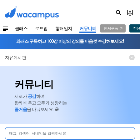
클래스
로드맵
항해일지
커뮤니티
단체구독
전산
와패스 구독하고 100강 이상의 강의를 마음껏 수강해보세요!
자유게시판
커뮤니티
서로가
공감
하며
함께 배우고 모두가 성장하는
즐거움
을 나눠보세요. 😃