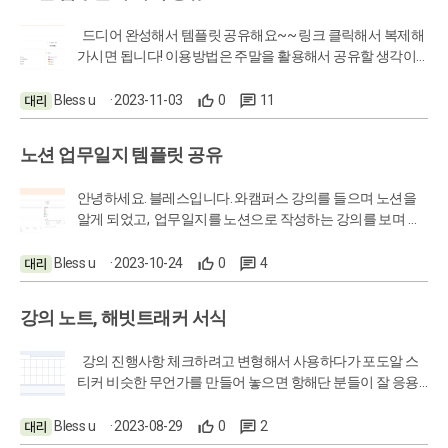
고 그 끝에 4기를 앞둔 지금 1-3기의 최종 결과물인 '항해일지'
드디어 완성해서 템플릿 공유해요~~ 링크 클릭해서 복제해
템플릿을 완성했습니다vV 크루분들과 함께 사용하면 좋을
가시면 됩니다! 이용방법은 주말을 활용해서 공유할 생각이
것 같아 복제링크를 공유하니 편하게 복제해가세요 ~.~!
에요 핵심 구성만 설명해드리자면... 첫번째 줄은 목표를 적
🚨 내부 템플릿은 와캠퍼스에 맞춰 제작되어 있으며, 항해단4
는 란으로 정성적 목표와 정량적 목표를 적는 곳입니다. 템플
Bless u
· 2023-11-03
0
11
기 챌린지만 등록되어있습니다 :) 🔗 마감되었습니다 :) 📄
릿 네비게이션 속에는 각 페이지 링크를 걸어둬서 클릭하면
복제방법 : 링크 클릭 후 상단의 복제를 클릭해주세요 🚨 링
바로 이동합니다. 기록모음은 강의기록, 세금별 기록, 연도별
크는 복제해가신 후 자유롭게 변형하여 사용해도 되지만, 무
노션 업무일지 템플릿 공유
기록을 한 눈에 볼 수 있도록 한 곳으로 강의 공부에 새로 만들
단배포 및 상업적 이용은 불가합니다. 별도의 안내없이 링
기를 누르면 템플릿이 나와 강의듣기 전, 강의 내용, 업무 적용
크가 삭제될 수 있음을 안내드립니다. 🔗 항해일지 설명서
안녕하세요. 블레스입니다. 와캠퍼스 강의를 들으며 노션을
내용을 한눈에 볼 수 있게 했고 복습하고 싶은 강의는 체크해
보러가기(링크) 💙 사용하시다가 불편한 점이나 궁금한 점은
알게 되었고, 업무일지를 노션으로 작성하는 강의를 보며 업
서 복습에도 용의합니다. 우리의 뿌듯함을 줄 수료증도 함께
블로그 댓글로 문의주시면 빠른 답변이 가능합니다! [ 사소
무에 도입을 하면 좋겠다고 생각해서 도입한지 대략 3개월이
정리해주세요~ 월별 일정 및 기록은 김성호 캡틴의 강의를
의 사용예시 ]
되었습니다. 11월중으로 제 업무일지를 업그레이드 시켜야
Bless u
· 2023-10-24
0
4
듣고 정리해보는 시간을 가지면 좋을 것아서 3월까지만 입력
겠다는 생각을 하던 찰나 나와 같이 생각하는 사람이 있지 않
해뒀습니다. 대신 남은 23년과 24년의 플래너는 모두 넣어드
을까? 라는 생각을 했고 많은 사람들이 원하지만 처음 진입장
렸어요~ 업체를 분석하고 수입하고 거래처를 관리하는 방
강의 노트, 해빗트래커 서식
벽이 높아 시작하지 못하는 분들을 위해 제가 셋팅한 포멧을
식은 각자가 다르겠지만 기본적인 내용들은 넣어놔서 셋팅은
템플릿으로 만들어 공유해드릴까합니다. 지금 상태도 공유
어렵지 않으실거에요 이 템플릿의 핵심!!! 업무일지 평일이면
강의 진행사항 체크하려고 변형해서 사용하다가 포도알 스
가능하도록 별도의 페이지로 한번더 제작했으나 더 나은 템
자동으로 생성됩니다..! 예쁘게 사용해주세용~~~~
티커 비슷한 무언가를 만들어 놓으면 항해단 분들이 잘 응용
플릿 제작을 위해 의견을 받고자 합니다. 현재 상태로는 각 페
https://m.blog.naver.com/bless-u/223255407633 사용방법
해서 사용해주시지 않을까하고 만들어서 공유해요🙋🏻‍♀️🙋🏻‍♀️
이지가 연결시켜놓아 업무일지와 거래처관리, 할일이 모두
입니다♥️
혹시 샘플이 있으면 사용하시기 편할까 싶어서 준비했어요🙌
Bless u
· 2023-08-29
0
2
연동되는 상태입니다☺️ -목표 (정성적 목표, 정량적 목표) -각
(작아서 안보이면 마우스 오른쪽버튼 - 새탭으로 열기) 1번