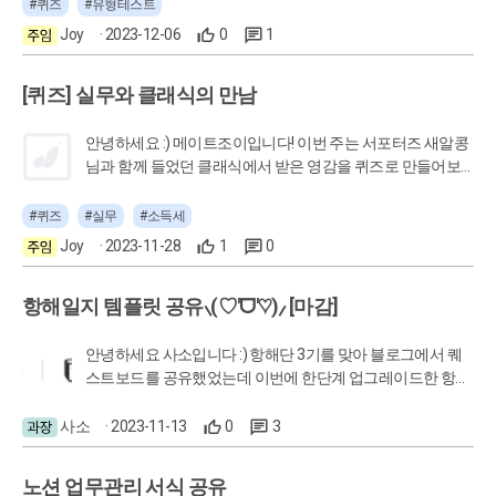
본 적 없다면 이 유형 테스트가 유용할 수 있습니다! 지금 바
#퀴즈
#유형테스트
로 테스트 해볼까요? 딱 3분이면 충분해요! 테스트가 끝나면
Joy
· 2023-12-06
0
1
본인의 유형에 대해 이야기해봐요~💙
[퀴즈] 실무와 클래식의 만남
안녕하세요 :) 메이트조이입니다! 이번 주는 서포터즈 새알콩
님과 함께 들었던 클래식에서 받은 영감을 퀴즈로 만들어보
았습니다! 지금 한 번 풀어보실까요💙
#퀴즈
#실무
#소득세
Joy
· 2023-11-28
1
0
항해일지 템플릿 공유⸜(♡'ᗜ'♡)⸝ [마감]
안녕하세요 사소입니다 :) 항해단 3기를 맞아 블로그에서 퀘
스트보드를 공유했었는데 이번에 한단계 업그레이드한 항해
일지 템플릿을 가지고 와캠퍼스로 찾아왔습니다 ⸜(♡'ᗜ'♡)⸝
항해일지는 제가 항해단에 참여하면서, 만들어 온 노션 템플
사소
· 2023-11-13
0
3
릿이예요. 사소하게 나의 기록을 남기고 싶어서 1기 때는 프
로젝트 기록을 했고, 2기 때는 필기 노트를 옮겨왔고, 3기 때
노션 업무관리 서식 공유
는 퀘스트 보드를 활용해 챌린지에 도전해 보았죠! ㅎㅎ 그리