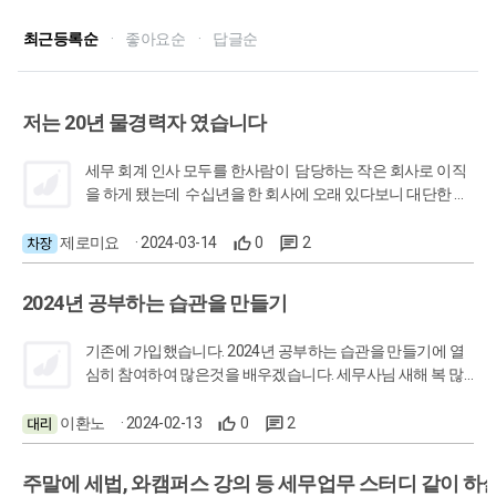
최근등록순
·
좋아요순
·
답글순
저는 20년 물경력자 였습니다
세무 회계 인사 모두를 한사람이 담당하는 작은 회사로 이직
을 하게 됐는데 수십년을 한 회사에 오래 있다보니 대단한 경
력자로 보여졌지만 사실 제 업무는 경리가 아닌 총무 였습니
다 업무를 인계 해 주실 분도 없고 체계도 없는 회사라 몇달 학
제로미요
· 2024-03-14
0
2
원에서 세무 회계를 공부 하고 오긴 했지만 실무에서 어려움
을 겪던 차에 와캠퍼스 알게 됐는데 직종/업종/실무/세목/프
2024년 공부하는 습관을 만들기
로그램/자기개발 다양하게 구분 되어 있는 커리큘럼을 무작
정 마음 내키는대로 듣는게 아니라 자신의 여건과 능력에 맞
기존에 가입했습니다. 2024년 공부하는 습관을 만들기에 열
게 항해일지를 작성 하면 소소한 경쟁의 재미가 또 다른 동기
심히 참여하여 많은것을 배우겠습니다. 세무사님 새해 복 많
부여도 되고 계획한 대로 듣기만 했을 뿐인데 학습왕 순위권
이 받으세요
에 들어 상품도 받고 무엇보다 담당자로서 업무의 능력이 날
이환노
· 2024-02-13
0
2
로 향상 되다 보니 윗분들에게 칭찬도 받고 혜택이 되는 정보
전달에 어느새 직원들에게 고마운 담당자가 되어있더군요 아
직 갈 길은 멀지만 공부의 재미와 필요성을 알게 되어 노력이
주말에 세법, 와캠퍼스 강의 등 세무업무 스터디 같이 하
습관으로 굳어 질 때 즈음에 어떤 모습으로 성장 해 있을지