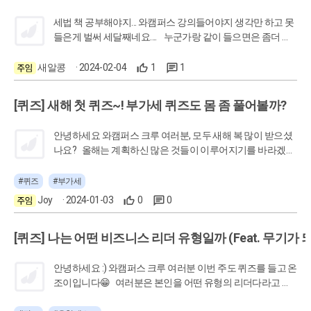
기대가 됩니다
세법 책 공부해야지... 와캠퍼스 강의들어야지 생각만 하고 못
들은게 벌써 세달째네요.... 누군가랑 같이 들으면은 좀더 나
을 것 같아서 주말 하루 또는 이틀 3~4시간 정도 시간내서
줌에서 모여서 같이 들으면 좋을 것 같아요. 진행방식은 조금
새알콩
· 2024-02-04
1
1
고민을 더 해야될 것 같은데 일단 스터디원을 모아보려고합
니다. 2~3명정도 모이면 한번 다음주부터 법인세나 연말정
[퀴즈] 새해 첫 퀴즈~! 부가세 퀴즈도 몸 좀 풀어볼까?
산이나 시작해볼까 하는데, 관심있으신 분 있으시면은 댓글
남겨주셔요~ ^^ 저는 서울 동북부 지역인데 같은지역이면
안녕하세요 와캠퍼스 크루 여러분, 모두 새해 복 많이 받으셨
더 좋구요.
나요? 올해는 계획하신 많은 것들이 이루어지기를 바라겠습
니다! .......................... 올해 첫 퀴즈 공유드립니다! 1월에 가장 큰
부담으로 오는 신고는 뭐니뭐니해도 부가세라고 생각되는데
#퀴즈
#부가세
요! 본격적으로 부가세 신고 하기 전, 몸 좀 풀어볼까요?
Joy
· 2024-01-03
0
0
[퀴즈] 나는 어떤 비즈니스 리더 유형일까 (Feat. 무기가 
안녕하세요 :) 와캠퍼스 크루 여러분 이번 주도 퀴즈를 들고 온
조이입니다😁 여러분은 본인을 어떤 유형의 리더다라고 상
상을 해 본 적이 있나요? 나는 이런 리더형일거야!라고 추측해