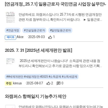
때마다 괜히 연간으로 했나? 하는 생각도 들고..^^;; ) 이점만
[연금개정_25.7.1] 일용근로자 국민연금 사업장 실무안내
용해 본 사람들은 느낄 수 있을겁니다. 나보다 잘찾고, 정리도
좀 보완해줬으면 고맙겠습니다. 감사합니다.
잘하고, 정답을 잘 알고... 그렇다고 AI만 믿고 배움을 게으르
안녕하세요. 와캠퍼스입니다. 25.7.1자로 시행된 연금개정안
게 한다면, 나의 유형역량은 자꾸 쇠퇴하고 기계나 사람으로
관련 자료 첨부하오니, 확인하시기 바랍니다. ► 일용근로
대체가 가능하게 되고, 무형역량을 키울 시간마져 지나치게
자 국민연금 사업장 실무안내서 다운로드.PDF
될 것입니다. AI가 보여주는 결과값은 결국은 프롬프트를 작
성한 사람이 판단해야하며, 이 판단력은 개인이 가진 무형역
#연금개정
#건설일용근로자
#일반일용근로자
량에서 비롯됩니다. 무형역량은 눈에 보이지 않고, 측정이 어
Alice
· 2025-09-03
1
메이트
렵지만 무형역량이 없는 사람은 핵심인재가 될 수 없습니다.
'배움'은 유형역량과 무형역량의 공통된 근본입니다. 여러
2025. 7. 31 [2025년 세제개편안 발표]
분은 오늘 나에게 주어진 하루의 시간. 무엇을 배우셨나요?!
저는 오늘 끼니를 챙겨주는 동료의 다정함에서 무형역량을,
스스로 헷갈리는 부분에 대해 와패스 강의를 들으며 유형역
2025년 세제개편안이 나왔습니다! 소득공제 관련 내용 첨
량을 채웠습니다. 각자의 삶에 늘 배움이 있길... 그 누구도 대
부드리니 확인해보시고 추가로 궁금한 사항 있으시면 기획재
체할 수 없는 유형역량과 무형역량 가득한 핵심인재 되시길
정부 사이트에 방문해보세요 ^ __^ □ 정부는 7.31(목) 세제
응원하겠습니다.
발전심의위원회를 개최하여 ｢2025년 세제개편안｣을 확정･
##세제개편안 #세법개정안 #2025 #소득공제 #소득세공제
발표하였습니다. ㅇ 자세한 내용은 아래의 보도·참고자료
kireua
· 2025-08-07
2
0
를 확인하여 주시기 바랍니다. 출처 - 2025년 세제개편안 발
표 2025.07.31.
와캠퍼스 항해일지 기능추가 제안
안녕하세요 와캠시민입니다. 와캠퍼스 이용중에 있는데 기능