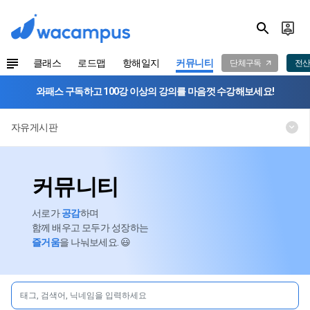
클래스
로드맵
항해일지
커뮤니티
단체구독
전산
와패스 구독하고 100강 이상의 강의를 마음껏 수강해보세요!
자유게시판
커뮤니티
서로가
공감
하며
함께 배우고 모두가 성장하는
즐거움
을 나눠보세요. 😃