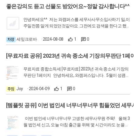
런지요? 무엇을 결심하시던 바로 도전할 마중물이 충분히 들
좋은강의도 듣고 선물도 받았어요~정말 감사합니다^^
어갔으리라 믿습니다!! 새해복많이 받으세요!! ^^
안녕하세요^^ 저는 와캠퍼스를 세무사사무소입사하기 일,이
주일전쯤 알게 되었던것같아요. 그전에도 검색을 한다고 했
었는데 왜 와캠퍼스를 찾지 못했던건지 늦게 알아서 무척 아
쉬웠습니다. 뒤늦게나마 나름 열심히 동영상들을 듣고 입사
세잎크로바
· 2024-08-08
1
0
하였습니다. 실무적으로 좋은 강의들이 많아서 입사후에도
꾸준히 듣고싶었는데 그럴정신이 없었습니다. 그리고 여전
[무료자료 공유] 2023년 귀속 종소세 기장의무판단 1페이
히 정신은없었지만 그래도 조금의 마음의 여유가 생겼던것같
아요 업무지식에 대한 목마름도 있었구요 굿택스를 통해 항
무료자료 종합소득세 [무료자료] 2023년 귀속 종소세 기장의
해일지에 참여하게되었고 열심히 하지는 못했지만 이번 목표
무판단 1페이지 안녕하세요, 와캠퍼스입니다. 5월이 성큼성
는 꾸준히 반복해서 강의들을 듣는거였습니다. 아침 출근전
큼 다가오고 있는데요. 종소세 신고기간에 자주 찾아볼 기장
여유시간이 있어서 그 시간에 듣고 다 못들으면 아침버스에
의무 판단필수 지식을 1페이지로 정리했습니다:) 저장하고,
Joy
· 2024-04-09
1
0
서 이어서 듣고 요렇게 하루 할당량 시청 완료했습니다. 정말
인쇄해서 사용하세요. 기장의무, 업종별 수입금액 장부 판단,
좋은강의들이었지만 저는 한번에 모두 소화하는건 불가능한
무조건 복식부기의무자 등 종소세 신고 아직은 낯선 실무자
것같아요ㅜ.ㅜ 그래서 두번,세번 반복적으로 들으려 합니다.
[템플릿 공유] 이번 법인세 너무너무너무 힘들었던 세무사
들이 자주 찾아보는 정보를 한 페이지에 압축했습니다. 지금
그럼 머릿속에 남는지식들도 생기겠죠?^^ 항해일지를 통해
바로 아래 이미지 확인해 볼까요? [이미지 저장하기] ► 웹
서 정말 습관이 만들어지고있어서 정말정말 감사드립니다.
이번 법인세 너무너무너무 고생한 세무사무원 주목! 올해 3
버전 : 이미지는 마우스 왼쪽 클릭 - 이미지를 다른 이름으로
사실 일찍 세무사무소를 퇴사하게 되었는데요. 앞으로 와캠
월 법인세 신고, 오늘 아침 출근을 위해 몇 시간이라도 눈을 붙
저장 ► 모바일 버전 : 이미지를 1초 이상 누르고, 사진 앱으로
퍼스에서 꾸준히 업무지식들 익혀 이직에 성공하고 멋지게
이려고 침대에 누웠지만 드는 건 잠이 아니라 신고서 고민과
저장 ► 템플릿은 A4 사이즈에 맞게 만들어졌습니다. 🔽 아
일하고 싶습니다.^^ 다들 같이 화이팅해요!!^^