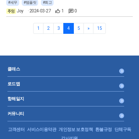
잘 하고 있을까라는 불안이 있었던 적 있으신가요? 어쨌든
#세무
#템플릿
#회고
래의 이미지를 다운로드해 활용하세요 🔽 도움이 되셨다면,
끝은 왔지만 내년에 똑같은 경험은 두 번 다시 하고 싶지 않은
답글의 한 마디 남겨주세요💙 여러분의 답글이, 더욱 유용한
Joy
· 2024-03-27
1
0
분이라면? 더 나은 내년 법인세 신고를 위한, 피드백 템플릿을
자료를 만드는 데 큰 힘이 된답니다:) ※ 이 자료는 꼼꼼 소득
와캠 크루들에게 공유드려요! 이것만 해도 내년에 무조건 달
세신고 완전정복(6강~8강)을 기반으로 만들어졌습니다.
라집니다 신고하면서 들었던 많은 생각들, 더 사라지기 전에
1
2
3
4
5
»
15
기록해야 합니다. 어떻게 시작해야 할지 모르시는 분들을 시
작부터 포기하지 않도록 예시를 만들었습니다. [예시] 2023
년 귀속 법인세 신고 피드백 [템플릿 공유] 기억이 날아가기
전에 지금 바로 적어봐요! 예시 보니까 할 만하지 않나요? 이
번 법인세에서 느낀 기록들이 모두 휘발되기 전에 지금 바로
적어봐요! 적는 것만으로도 분명 내년 법인세의 힘듦은 줄어
클래스
듭니다. 왜냐고요? 작성하면서 결심하게 되고, 결심은 나를
행동하게 만들거든요! 아직 법인세 신고가 남아 마음의 여유
로드맵
가 없는 분들은 일단 저장해두세요! 그리고 신고가 끝나고 꼭
시간을 내어 작성해 봅시다! [템플릿 저장하기] ► 웹 버전 :
항해일지
이미지는 마우스 왼쪽 클릭 - 이미지를 다른 이름으로 저장
► 모바일 버전 : 이미지를 1초 이상 누르고, 사진 앱으로 저장
► 템플릿은 A4사이즈에 맞게 만들어졌습니다. [템플릿] 202
커뮤니티
년 귀속 법인세 신고 피드백
고객센터
서비스이용약관
개인정보 보호정책
환불규정
단체구독
강사지원