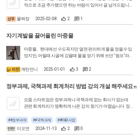
적으로 조금 추가됐으면 하는 바람이 있어서 글 남겨드립니
다. 항해일지를 자주 이용해서 강의를 듣고 있는데요 간혹 평
일에 계획해 둔 강의를 못듣고 넘긴경우 못들은 강의만 다시
물짜장
· 2025-02-08
2
1
볼 수 있게하는 알림이나? (못들은 강의만 모아서 보여주는
화면?) 같은거를 추가로 넣을 수 있나요? 물론 항해일지 찾
자기계발을 끌어올린 마중물
아서 들어가서 보면 되긴 하지만 이런 기능이 있다면 주말에
못봤던 강의들을 수강하는데 조금 더 수월할것 같아서 제안
마중물.. 현대에선 수도꼭지만 열면 편리하게 물을 얻을수 있
드립니다.
었지만, 어릴때 시골에 갔을때 물을 얻기 위해 쓰던 "펌프"라
는 것을 본적이 있습니다. 온몸의 체중을 실어 마구 눌러줘야
그 압력으로 지하수가 올라와서 물을 얻는 도구죠. 이 펌프
계탄언니
· 2025-01-01
3
2
는 아예 바싹 마른 상태에서는 압력이 주어지질 않아서, 물을
한바가지 부어주어야 지하에 있는 물을 끌어올릴수 있었습니
정부과제, 국책과제 회계처리 방법 강의 개설 해주세요ㅠ
다. 그 물을 바로 "마중물"이라고 합니다. 지하에 흐르는 지하
수를 마중나가서 데려오는 의미죠. ㅎ 작년 한해 와캠퍼스의
요즘 스타트업은 정부과제나 국책과제 없는 회사가 없는데
항해일지는 저에게 자기계발 습관을 제대로 키워준 "마중
관련 회계처리가 명확하게 나온 강의 찾기가 어렵습니다 정
물"의 역할을 톡톡히 해주었습니다. 그 마중물에 힘입어 좀 어
부과제 R&D과제 참여시 발생할수있는 회계처리 강의좀 개설
려운 자격시험에 도전하기로 하고 준비한지 거의 반년이 되
해주세요~!
##정부과제
##국책과제
##R&D사업
었네요. 다소 어려운 자격증이지만 실패한다해도 도전했다는
데에 의의를 두고 가열차게 달리는 중입니다. 이제, 여러분
이오연
· 2024-11-13
2
0
은 항해일지라는 마중물로 자신의 무엇을 끌어올려 도전하실