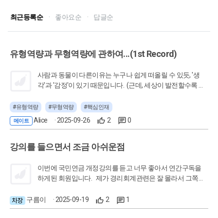
최근등록순
·
좋아요순
·
답글순
유형역량과 무형역량에 관하여...(1st Record)
사람과 동물이 다른이유는 누구나 쉽게 떠올릴 수 있듯, '생
각'과 '감정'이 있기 때문입니다. (근데, 세상이 발전할수록 이
제는 저 정의가 틀려보이기도 하는 것 같습니다;;) anyway. AI
가 발전하고 정답이 있는 문제들은 모두 AI가 더 잘 풉니다. 그
#유형역량
#무형역량
#핵심인재
러면 우리가 기존에 '시간을 투자해 공부하고 학습하는 목적
Alice
· 2025-09-26
2
0
메이트
이 없어진건 아닐까?' 라는 생각을 할 수도 있습니다. 그럼에
도 불구하고, 배움이 필요한 이유가 분명있습니다. 예전에는
강의를 들으면서 조금 아쉬운점
사람이 성장하는 방법이 시간을 들여 학습하고 적용하고 업
무를 수행하는것의 획일화였다면, 이제는 그것을 뛰어넘는
나만이 표현할 수 있는, 나만이 할 수 있는 능력이 필요합니다.
이번에 국민연금 개정강의를 듣고 너무 좋아서 연간구독을
저는 그것을 무형역량이라고 정의하겠습니다. 무형역량은
하게된 회원입니다. 제가 경리회계관련은 잘 몰라서 그쪽으
말 그대로 보이지 않습니다. 단, 그 안에는 어찌보면 유형역량
로 계속 반복해서 듣고 있습니다. 제 개인적인 생각입니다
보다 더 많은 시간과 노력, 지식과 생각이 담겨 있습니다. 그
만... 다만 좀 아쉬운점이 강의를 듣다보면 이건뭐지? 할때가
구름이
· 2025-09-19
2
1
사람의 경험, 노하우, 안목, 아이디어, 감각, 에너지, 협업력, 공
있는데 업로드 날짜를 보면 좀 오래된 강의더라구요~ (그럴
감력, 리더십, 사고력 등이 무형역량입니다. AI를 여러번 활