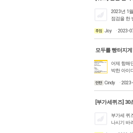
2023년 1월에 풀었던 그
Joy
· 2023-0
모두를 빵터지게한
어제 항해단 1기 오픈채팅방은
박한 아이디어 보고 가실게요~ 어떤 삼행시가 가
Cindy
· 2023
[부가세퀴즈] 3
부가세 퀴즈 딱 4개인데...안 
나시기 바라면서 백근창 캡틴의 부가세 3STEP 도장깨기 PART1의 내용을 참고하여 4개의