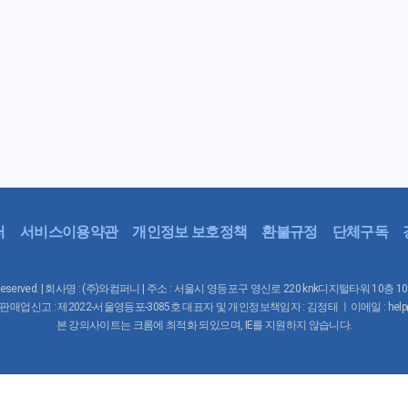
터
서비스이용약관
개인정보 보호정책
환불규정
단체구독
Rights Reserved. | 회사명 : (주)와컴퍼니 | 주소 : 서울시 영등포구 영신로 220 knk디지털타워 10층 
매업신고 : 제2022-서울영등포-3085호 대표자 및 개인정보책임자 : 김정태 ㅣ이메일 : help@waco
본 강의사이트는 크롬에 최적화 되있으며, IE를 지원하지 않습니다.