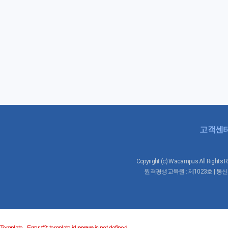
고객센
Copyright (c) Wacampus All 
원격평생교육원 : 제1023호 | 통신판
Template_ Error #2: template id
popup
is not defined