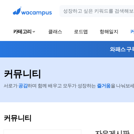
카테고리
클래스
로드맵
항해일지
와패스 구
커뮤니티
서로가
공감
하며 함께 배우고 모두가 성장하는
즐거움
을 나눠보세요
커뮤니티
자유게시판