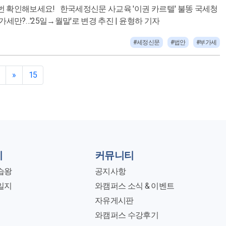
 소득세⋅법인세 말일인데 왜 부가세만?…'25일→월말'로 변경 추진 | 윤형하 기자
#세정신문
#법안
#부가세
»
15
지
커뮤니티
습왕
공지사항
일지
와캠퍼스 소식 & 이벤트
자유게시판
와캠퍼스 수강후기