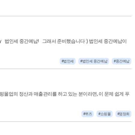
#법인세
#법인세 중간예납
#중간예납
#퀴즈
#쇼핑몰
#염정희