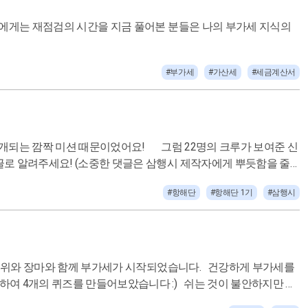
#부가세
#가산세
#세금계산서
#항해단
#항해단 1기
#삼행시
이상 머리가 돌아가지 않는다고 느낀다면 잠깐 퀴즈를 풀어보는 건 어떨까요☺️