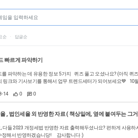
요순
·
답글순
렌드 빠르게 파악하기
정보 5가지 퀴즈 풀고 오셨나요? (아직 퀴즈를 풀어보지 않으셨다면 여기를 클릭) 더 자세히 알아보고 싶으시
기사보기를 통해서 업무 트렌드세터가 되어보세요💙 10월 1일부터 반려동물 진료비 부가가치세 면제 확대 법인차 ‘연두색
…기존 차는 안 바꿔도 돼?(중앙일보 강갑생 기자, 7월 12일 기사) '간이과세 포기' 후회했던 사업자, 철회 가능해진다 
8-14
0
0
종사자 소득파악 기반 공고화 (세정일보 유일지 기자, 7월 27일 기사) 기획재정부의 2023년 세
발표자료
율 , 법인세율 외 반영한 자료 ( 책상밑에, 옆에 붙여두는 그거,,!
 다들 2023 개정세법 반영한 자료 출력해두셨나요? 편하게 사용하
려주시면 수정해서 반영하겠습니당! 감사합니다 :)