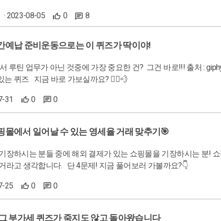
· 2023-08-05
0
8
중간예납 준비운동으로는 이 퀴즈가 딱이야!
닌 것중에 가장 중요한 건? 그건 바로!!! 출처 : giphy 법인세 중간예납! 그래서 준비했습니다 :) 법인세 중간예납이
쉬워질 수 있는 퀴즈 지금 바로 가보실까요? 🏃‍♀️💨
7-31
0
0
쇼핑몰에서 일어날 수 있는 영세율 거래 맞추기🎯
실 수 있을 거라고 생각합니다. 단 4문제! 지금 풀어보러 가볼까요?👇
7-25
0
0
의 그 부가세 퀴즈가 죽지도 않고 돌아왔습니다