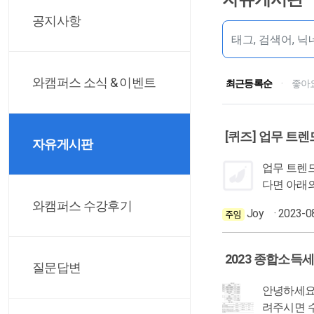
공지사항
와캠퍼스 소식 & 이벤트
최근등록순
·
좋아
[퀴즈] 업무 트
자유게시판
업무 트렌드를 파악하는 데 유용한 
다면 아래의 링크와 
번호판’ 9월께 시행
와캠퍼스 수강후기
Joy
· 2023-0
김온유 기자, 7월 27일 기사) [`23 세법개정] 플랫폼 
법개정안 
2023 종합소득세
질문답변
안녕하세요,