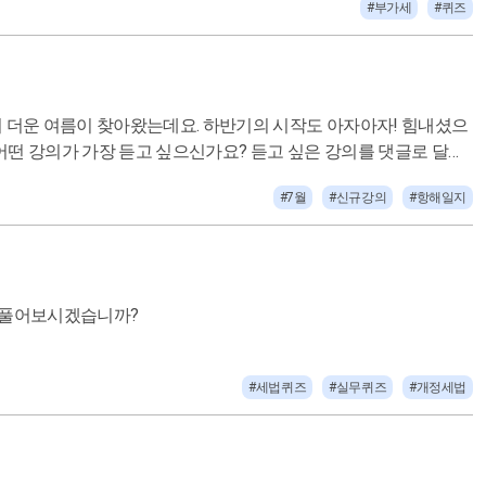
#부가세
#퀴즈
#7월
#신규강의
#항해일지
기장할 때 꼭 알아야할 2023 개정세법 퀴즈 OPEN! 백문이 불여일견 지금 한 번 풀어보시겠습니까?
#세법퀴즈
#실무퀴즈
#개정세법