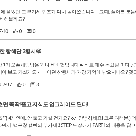
 부가세 퀴즈가 다시 돌아왔습니다. 그 때, 풀어본 분들에게는 재점검의 시간을 지금 풀어본 분들은 나의 부가세 지식의
점검을 한 번 해볼까요?
7-10
0
0
 항해단 3행시😆
 꽤나 HOT 했답니다🔥 바로 매주 목요일 마다 공개되는 깜짝 미션 때문이었어요! 그럼 22명의 크루가 보여준 신
장 기억에 남으시나요? 댓글로 알려주세요! (소중한 댓글은 삼행시 제작자에게 뿌듯함을 줄
거에요😆) 📌 항해단이 궁금하시다면? 더 알아보기
-07-07
0
3
0초면 뚝딱!풀고 지식도 업그레이드 된다!
풀고 가실 건가요? 🥹 안녕하세요! 크루 여러분:) 더위와 장마와 함께 부가세가 시작되었습니다. 건강하게 부가세를
 퀴즈를 만들어보았습니다 :) 쉬는 것이 불안하지만 더