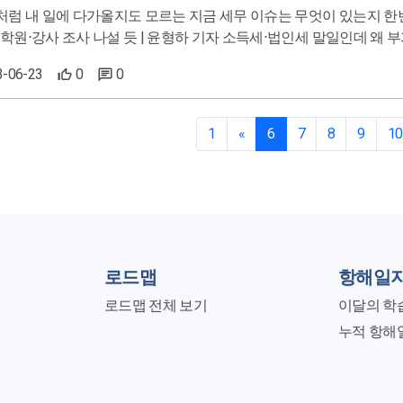
으로 튀나…학원⋅강사 조사 나설 듯 | 윤형하 기자
3-06-23
0
0
1
«
6
7
8
9
10
로드맵
항해일
로드맵 전체 보기
이달의 학
누적 항해