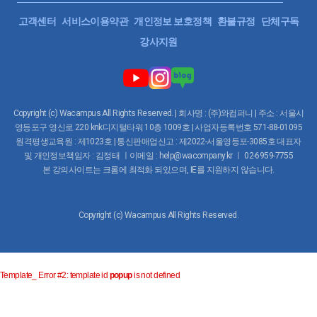
고객센터
서비스이용약관
개인정보 보호정책
환불규정
단체구독
강사지원
Copyright (c) Wacampus All Rights Reserved. | 회사명 : (주)와컴퍼니 | 주소 : 서울시
영등포구 영신로 220 knk디지털타워 10층 1009호 | 사업자등록번호 571-88-01095
원격평생교육원 : 제1023호 | 통신판매업신고 : 제2022-서울영등포-3085호 대표자
및 개인정보책임자 : 김정태 ㅣ이메일 : help@wacompany.kr ㅣ 02-6959-7755
본 강의사이트는 크롬에 최적화 되있으며, IE를 지원하지 않습니다.
Copyright (c) Wacampus All Rights Reserved.
Template_ Error #2: template id
popup
is not defined