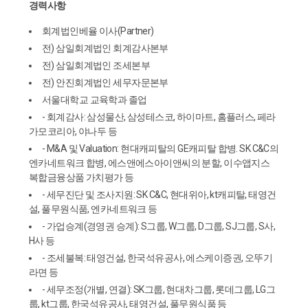
경력사항
회계법인베율 이사(Partner)
전) 삼일회계법인 회계감사본부
전) 삼일회계법인 조세본부
전) 안진회계법인 세무자문본부
서울대학교 교육학과 졸업
- 회계감사: 삼성물산, 삼성테스코, 하이마트, 홈플러스, 페라
가모코리아, 야나두 등
- M&A 및 Valuation: 현대캐피탈의 GE캐피탈 합병. SK C&C의
엔카네트워크 합병, 에스앤에스아이앤씨의 분할, 이수앱지스
복합금융상품 가치평가 등
- 세무진단 및 조사지원: SK C&C, 현대위아, kt캐피탈, 태영건
설, 풀무원식품, 엔카네트워크 등
- 가업승계(경영권 승계): S그룹, W그룹, D그룹, SJ그룹, S사,
H사 등
- 조세불복: 태영건설, 한국석유공사, 에스케이증권, 오뚜기
라면 등
- 세무조정(개별, 연결): SK그룹, 현대차그룹, 롯데그룹, LG그
룹, kt그룹, 한국석유공사, 태영건설, 풀무원식품 등