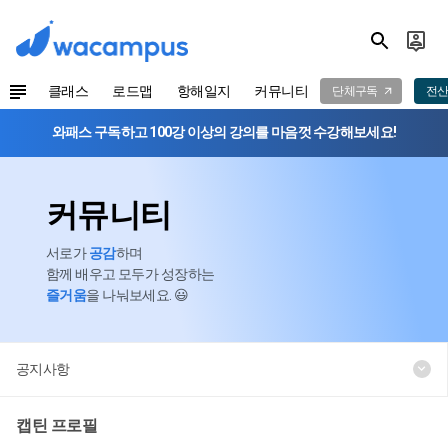
클래스
로드맵
항해일지
커뮤니티
단체구독
전산
와패스 구독하고 100강 이상의 강의를 마음껏 수강해보세요!
커뮤니티
서로가
공감
하며
함께 배우고 모두가 성장하는
즐거움
을 나눠보세요. 😃
공지사항
캡틴 프로필