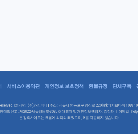
터
서비스이용약관
개인정보 보호정책
환불규정
단체구독
Rights Reserved. | 회사명 : (주)와컴퍼니 | 주소 : 서울시 영등포구 영신로 220 knk디지털타워 10층 
매업신고 : 제2022-서울영등포-3085호 대표자 및 개인정보책임자 : 김정태 ㅣ이메일 : help@waco
본 강의사이트는 크롬에 최적화 되있으며, IE를 지원하지 않습니다.