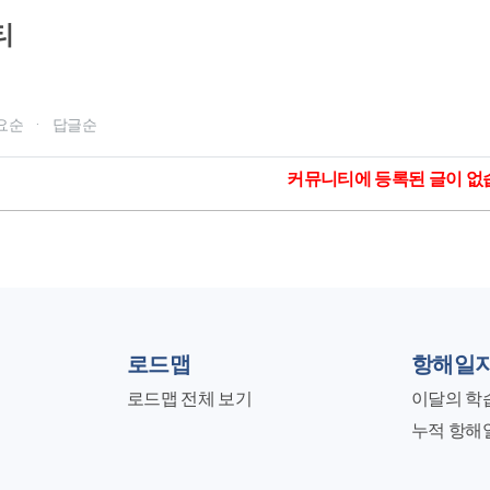
티
요순
·
답글순
커뮤니티에 등록된 글이 없
로드맵
항해일
로드맵 전체 보기
이달의 학
누적 항해