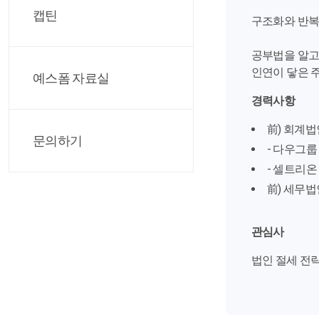
캡틴
구조화와 반복
공부법을 알고
인연이 닿은 
예스폼 자료실
경력사항
前) 회계법
문의하기
- 다우그룹
- 셀트리
前) 세무
관심사
법인 절세 전략