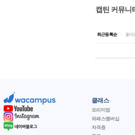
캡틴 커뮤니
최근등록순
·
좋아
클래스
프리미엄
와패스멤버십
자격증