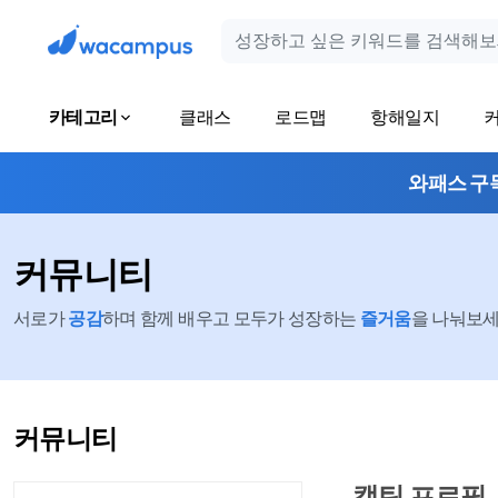
카테고리
클래스
로드맵
항해일지
와패스 구
커뮤니티
서로가
공감
하며 함께 배우고 모두가 성장하는
즐거움
을 나눠보세요
커뮤니티
캡틴 프로필