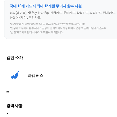
국내 10개 카드사 최대 12개월 무이자 할부 지원
비씨(페이북), KB Pay, 하나 Pay, 신한카드, 롯데카드, 삼성카드, 씨티카드, 현대카드,
농협(NH페이), 우리카드
*비씨계열 - 우리/제일/기업/대구/경남/부산/광주/수협/전북/제주/신협
*신용카드 무이자 할부 서비스는 당사 및 카드사의 사정에 따라 변경 또는 취소될 수 있습니다.
*법인/체크카드 결제 시, 무이자 적용이 제외됩니다.
캡틴 소개
와캠퍼스
""
경력사항