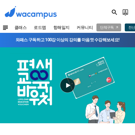
클래스
로드맵
항해일지
커뮤니티
단체구독
전산
와패스 구독하고 100강 이상의 강의를 마음껏 수강해보세요!