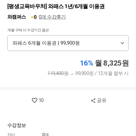
[평생교육바우처] 와패스 1년/6개월 이용권
와캠퍼스
0개 수강후기
0
개별 구매 시 수강기간 옵션
16%
월 8,325원
119,400원
→
99,900원 / 12개월 할부 시
10
공유
수강정보
챕터
0개