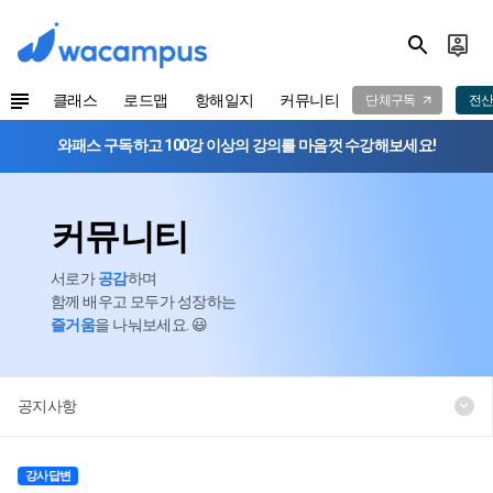
클래스
로드맵
항해일지
커뮤니티
단체구독
전산
와패스 구독하고 100강 이상의 강의를 마음껏 수강해보세요!
커뮤니티
서로가
공감
하며
함께 배우고 모두가 성장하는
즐거움
을 나눠보세요. 😃
공지사항
강사답변