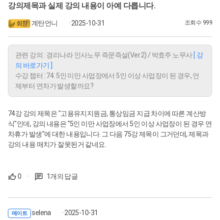
강의제목과 실제 강의 내용이 아예 다릅니다.
계탄언니
· 2025-10-31
조회수 999
관련 강의 : 경리나라 인사노무 즉문즉설(Ver.2) / 박효주 노무사
[ 강
의 바로가기 ]
수강 챕터 : 74. 5인 미만 사업장에서 5인 이상 사업장이 된 경우, 언
제부터 연차가 발생할까요?
74강 강의 제목은 "고용유지지원금, 통상임금 지급 차이에 따른 계산방
식"인데, 강의 내용은 "5인 미만 사업장에서 5인 이상 사업장이 된 경우 연
차휴가 발생"에 대한 내용입니다. 그 다음 75강 제목이 그거던데, 제목과
강의 내용 매치가 잘못된거 같네요.
0
·
1개의 답글
selena
· 2025-10-31
메이트