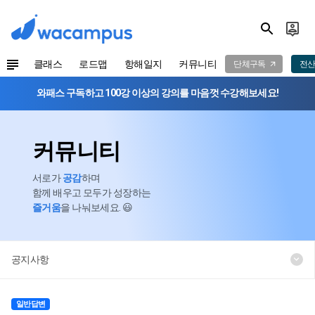
클래스
로드맵
항해일지
커뮤니티
단체구독
전산
와패스 구독하고 100강 이상의 강의를 마음껏 수강해보세요!
커뮤니티
서로가
공감
하며
함께 배우고 모두가 성장하는
즐거움
을 나눠보세요. 😃
공지사항
일반답변