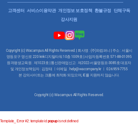
고객센터
서비스이용약관
개인정보 보호정책
환불규정
단체구독
강사지원
Copyright (c) Wacampus All Rights Reserved. | 회사명 : (주)와컴퍼니 | 주소 : 서울시
영등포구 영신로 220 knk디지털타워 10층 1009호 | 사업자등록번호 571-88-01095
원격평생교육원 : 제1023호 | 통신판매업신고 : 제2022-서울영등포-3085호 대표자
및 개인정보책임자 : 김정태 ㅣ이메일 : help@wacompany.kr ㅣ 02-6959-7755
본 강의사이트는 크롬에 최적화 되있으며, IE를 지원하지 않습니다.
Copyright (c) Wacampus All Rights Reserved.
Template_ Error #2: template id
popup
is not defined