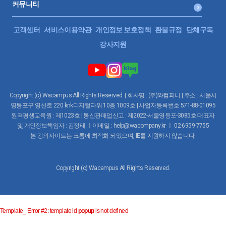
커뮤니티
고객센터
서비스이용약관
개인정보 보호정책
환불규정
단체구독
강사지원
Copyright (c) Wacampus All Rights Reserved. | 회사명 : (주)와컴퍼니 | 주소 : 서울시
영등포구 영신로 220 knk디지털타워 10층 1009호 | 사업자등록번호 571-88-01095
원격평생교육원 : 제1023호 | 통신판매업신고 : 제2022-서울영등포-3085호 대표자
및 개인정보책임자 : 김정태 ㅣ이메일 : help@wacompany.kr ㅣ 02-6959-7755
본 강의사이트는 크롬에 최적화 되있으며, IE를 지원하지 않습니다.
Copyright (c) Wacampus All Rights Reserved.
Template_ Error #2: template id
popup
is not defined