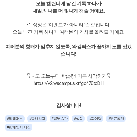
오늘 캘린더에 남긴 기록 하나가
내일의 나를 더 빛나게 해줄 거예요.
🌱 성장은 '이벤트'가 아니라 '습관'입니다.
오늘 남긴 기록 하나가 여러분의 가치를 올려줄 거예요.
여러분의 항해가 멈추지 않도록, 와캠퍼스가 끝까지 노를 젓겠
습니다!
👇나도 오늘부터 학습왕! 기록 시작하기👇
https://v2.wacampus.kr/go/78tcDH
감사합니다!
#와캠퍼스
#항해일지
#공부습관
#성장
#파이팅
#무료공개
#항해일지 시상