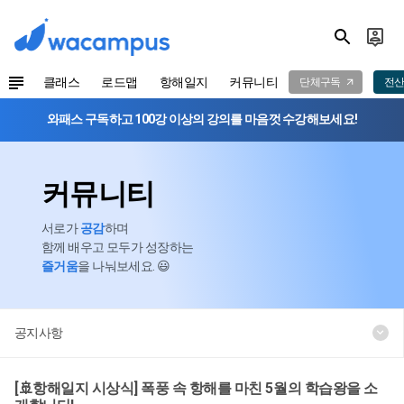
클래스
로드맵
항해일지
커뮤니티
단체구독
전산
와패스 구독하고 100강 이상의 강의를 마음껏 수강해보세요!
커뮤니티
서로가
공감
하며
함께 배우고 모두가 성장하는
즐거움
을 나눠보세요. 😃
공지사항
[🚢항해일지 시상식] 폭풍 속 항해를 마친 5월의 학습왕을 소