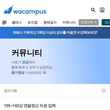
클래스
로드맵
항해일지
커뮤니티
단체구독
전산
와패스 구독하고 100강 이상의 강의를 마음껏 수강해보세요!
커뮤니티
서로가
공감
하며
함께 배우고 모두가 성장하는
즐거움
을 나눠보세요. 😃
공지사항
155~163강 연말정산 자료 입력