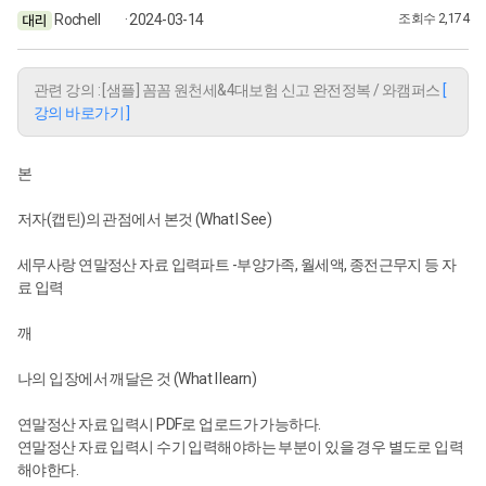
Rochell
· 2024-03-14
조회수 2,174
관련 강의 : [샘플] 꼼꼼 원천세&4대보험 신고 완전정복 / 와캠퍼스
[
강의 바로가기 ]
본
저자(캡틴)의 관점에서 본것 (What I See)
세무사랑 연말정산 자료 입력파트 -부양가족, 월세액, 종전근무지 등 자
료 입력
깨
나의 입장에서 깨달은 것 (What I learn)
연말정산 자료 입력시 PDF로 업로드가 가능하다.
연말정산 자료 입력시 수기 입력해야하는 부분이 있을 경우 별도로 입력
해야한다.