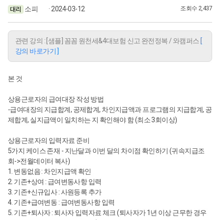
소피
· 2024-03-12
조회수 2,437
관련 강의 : [샘플] 꼼꼼 원천세&4대보험 신고 완전정복 / 와캠퍼스
[
강의 바로가기 ]
본 것
상용근로자의 급여대장 작성 방법
-급여대장의 지급합계, 공제합계, 차인지급액과 프로그램의 지급합계, 공
제합계, 실지급액이 일치하는 지 확인해야 함 (최소 3회이상)
상용근로자의 입력자료 준비
5가지 케이스 존재 - 지난달과 이번 달의 차이점 확인하기 (귀속지급조
회->전월데이터 복사)
1. 변동없음 : 차인지급액 확인
2. 기존+상여 : 급여변동사항 입력
3. 기존+신규입사 : 사원등록 추가
4. 기존+급여변동 : 급여변동사항 입력
5. 기존+퇴사자 : 퇴사자 입력자료 체크 (퇴사자가 1년 이상 근무한 경우