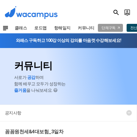
클래스
로드맵
항해일지
커뮤니티
단체구독
전산
와패스 구독하고 100강 이상의 강의를 마음껏 수강해보세요!
커뮤니티
서로가
공감
하며
함께 배우고 모두가 성장하는
즐거움
을 나눠보세요. 😃
공지사항
꼼꼼원천세&4대보험_3일차