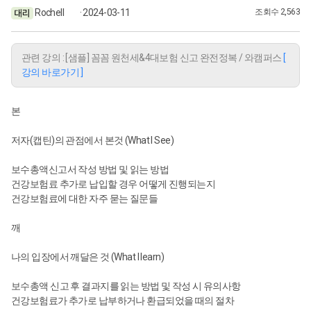
Rochell
· 2024-03-11
조회수 2,563
관련 강의 : [샘플] 꼼꼼 원천세&4대보험 신고 완전정복 / 와캠퍼스
[
강의 바로가기 ]
본
저자(캡틴)의 관점에서 본것 (What I See)
보수총액신고서 작성 방법 및 읽는 방법
건강보험료 추가로 납입할 경우 어떻게 진행되는지
건강보험료에 대한 자주 묻는 질문들
깨
나의 입장에서 깨달은 것 (What I learn)
보수총액 신고 후 결과지를 읽는 방법 및 작성 시 유의사항
건강보험료가 추가로 납부하거나 환급되었을 때의 절차