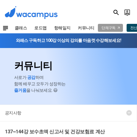
클래스
로드맵
항해일지
커뮤니티
단체구독
전산
와패스 구독하고 100강 이상의 강의를 마음껏 수강해보세요!
커뮤니티
서로가
공감
하며
함께 배우고 모두가 성장하는
즐거움
을 나눠보세요. 😃
공지사항
137~144강 보수초액 신고서 및 건강보험료 계산