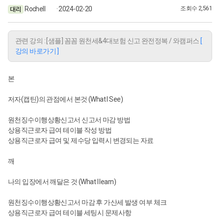
Rochell
· 2024-02-20
조회수 2,561
관련 강의 : [샘플] 꼼꼼 원천세&4대보험 신고 완전정복 / 와캠퍼스
[
강의 바로가기 ]
본
저자(캡틴)의 관점에서 본것 (What I See)
원천징수이행상황신고서 신고서 마감 방법
상용직근로자 급여 테이블 작성 방법
상용직근로자 급여 및 제수당 입력시 변경되는 자료
깨
나의 입장에서 깨달은 것 (What I learn)
원천징수이행상황신고서 마감 후 가산세 발생 여부 체크
상용직근로자 급여 테이블 세팅시 문제사항