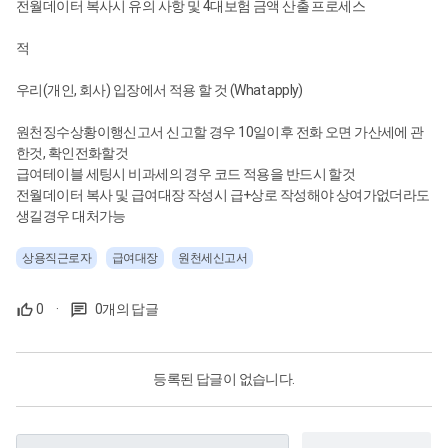
전월데이터 복사시 유의 사항 및 4대보험 금액 산출 프로세스
적
우리(개인, 회사) 입장에서 적용 할 것 (What apply)
원천징수상황이행신고서 신고할 경우 10일이후 전화 오면 가산세에 관
한것, 확인전화할것
급여테이블 세팅시 비과세의 경우 코드 적용을 반드시 할것
전월데이터 복사 및 급여대장 작성시 급+상로 작성해야 상여가없더라도
생길경우 대처가능
상용직근로자
급여대장
원천세신고서
0
·
0개의 답글
등록된 답글이 없습니다.