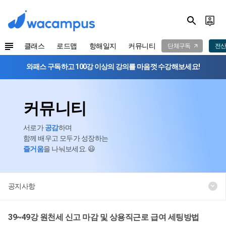
클래스
로드맵
항해일지
커뮤니티
단체구독
전산
와패스 구독하고 100강 이상의 강의를 마음껏 수강해보세요!
커뮤니티
서로가
공감
하며
함께 배우고 모두가 성장하는
즐거움
을 나눠보세요. 😃
공지사항
39~49강 원천세 신고 마감 및 상용직근로 급여 세팅방법