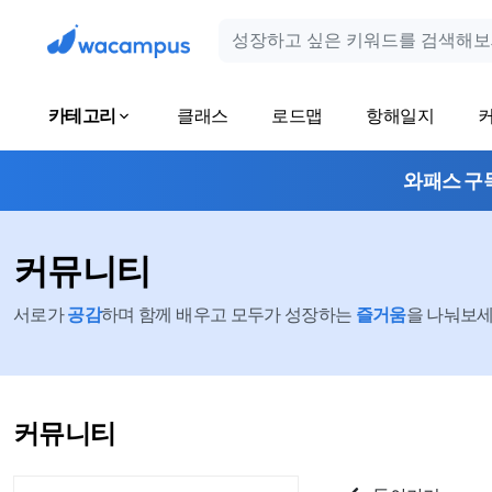
카테고리
클래스
로드맵
항해일지
와패스 구
커뮤니티
서로가
공감
하며 함께 배우고 모두가 성장하는
즐거움
을 나눠보세요
커뮤니티