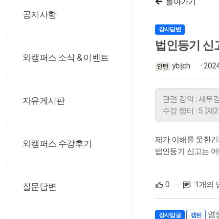
돌아가기
공지사항
강사답변
법인등기 신
와캠퍼스 소식 & 이벤트
ybljch
· 202
관련 강의 : 세무
자유게시판
수강 챕터 : 5. 
제가 이해를 못한
와캠퍼스 수강후기
법인등기 신고는 어
0
·
1개의 
질문답변
염
강사답글
캡틴