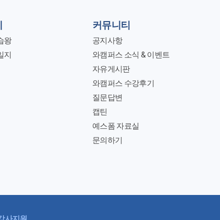
지
커뮤니티
습왕
공지사항
일지
와캠퍼스 소식 & 이벤트
자유게시판
와캠퍼스 수강후기
질문답변
캡틴
예스폼 자료실
문의하기
강사지원