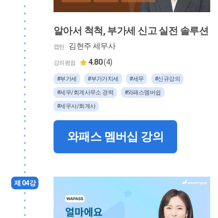
알아서 척척, 부가세 신고 실전 솔루션
김현주 세무사
캡틴
4.80
(4)
강의평점
#부가세
#부가가치세
#세무
#신규강의
#세무/회계사무소 경력
#와패스멤버쉽
#세무사/회계사
와패스 멤버십 강의
제 04강