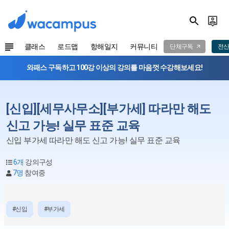
클래스
로드맵
항해일지
커뮤니티
단체구독
전산
와패스 구독하고 100강 이상의 강의를 마음껏 수강해보세요!
[신입][세무사무소][부가세] 따라만 해도
신고 가능! 실무 표준 교육
신입 부가세 따라만 해도 신고 가능! 실무 표준 교육
6개
강의구성
7명
참여중
#신입
#부가세