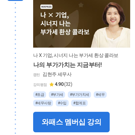
나 X 기업, 시너지 나는 부가세 환상 콜라보
나의 부가가치는 지금부터!
김현주 세무사
캡틴
4.90
(32)
강의평점
#초급
#부가세
#부가가치세
#세무
#세무사랑
#수입
#합계표
와패스 멤버십 강의