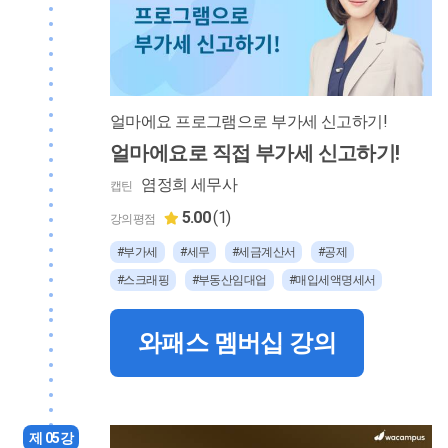
얼마에요 프로그램으로 부가세 신고하기!
얼마에요로 직접 부가세 신고하기!
염정희 세무사
캡틴
5.00
(1)
강의평점
#부가세
#세무
#세금계산서
#공제
#스크래핑
#부동산임대업
#매입세액명세서
와패스 멤버십 강의
제 05강