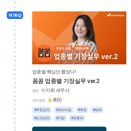
제 06강
업종별 핵심만 뽑았다!
꼼꼼 업종별 기장실무 ver.2
이지희 세무사
캡틴
0
(0)
강의평점
#추천강의
#프리미엄
#추천
#세무
#신규강의
#기장
#유튜버