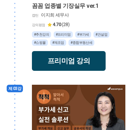
꼼꼼 업종별 기장실무 ver.1
이지희 세무사
캡틴
4.70
(28)
강의평점
#추천강의
#프리미엄
#부가세
#건설업
#쇼핑몰
#제조업
#종합부동산세
프리미엄 강의
제 03강