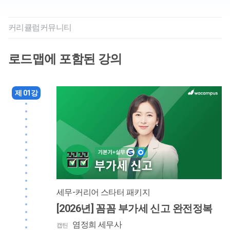
커리큘럼
커뮤니티
로드맵에 포함된 강의
제 01강
세무-커리어 스타터 패키지
[2026년] 꼼꼼 부가세 신고 완전정복
염정희 세무사
캡틴