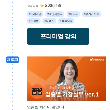
5.00
(218)
강의평점
#프리미엄
#개인사업자
#부가세
#부가가치세
#쇼핑몰
#홈택스
#적격증빙
프리미엄 강의
제 02강
업종별 핵심만 뽑았다!