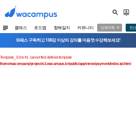
클래스
로드맵
항해일지
커뮤니티
단체구독
전산
와패스 구독하고 100강 이상의 강의를 마음껏 수강해보세요!
Template_ Error #1: cannot find defined template
/home/wacompany/project/v2.wacampus.kr/public/app/views/payment/index.tpl.html