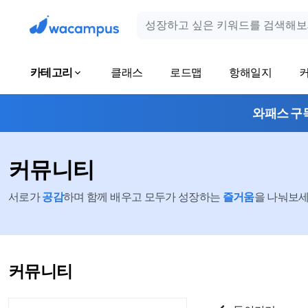
카테고리
클래스
로드맵
항해일지
와패스 구
커뮤니티
서로가
공감
하며 함께 배우고 모두가 성장하는
즐거움
을 나눠보세요
커뮤니티