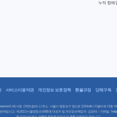
누적 항해
터
서비스이용약관
개인정보 보호정책
환불규정
단체구독
Rights Reserved. | 회사명 : (주)와컴퍼니 | 주소 : 서울시 영등포구 영신로 220 knk디지털타워 10층 
매업신고 : 제2022-서울영등포-3085호 대표자 및 개인정보책임자 : 김정태 ㅣ이메일 : help@waco
본 강의사이트는 크롬에 최적화 되있으며, IE를 지원하지 않습니다.