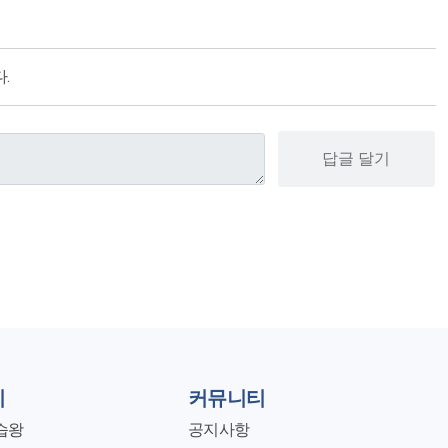
.
답글 달기
지
커뮤니티
습왕
공지사항