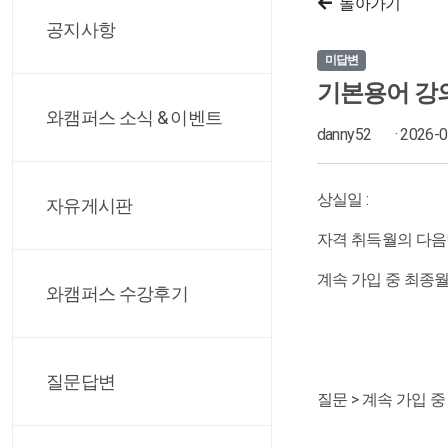
돌아가기
공지사항
미답변
기본용어 강의
와캠퍼스 소식 & 이벤트
danny52
· 2026-
상실일 :
자유게시판
자격 취득월의 다음
계속 가입 중 최종월
와캠퍼스 수강후기
질문답변
질문 > 계속 가입