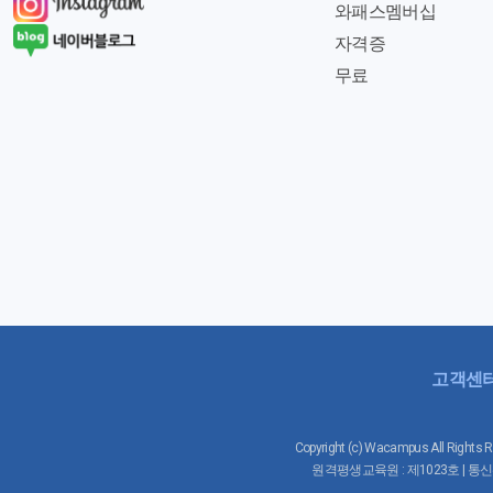
와패스멤버십
자격증
무료
고객센
Copyright (c) Wacampus All 
원격평생교육원 : 제1023호 | 통신판