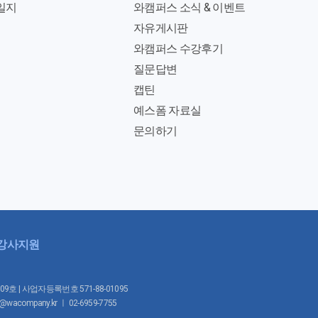
일지
와캠퍼스 소식 & 이벤트
자유게시판
와캠퍼스 수강후기
질문답변
캡틴
예스폼 자료실
문의하기
강사지원
1009호 | 사업자등록번호 571-88-01095
mpany.kr ㅣ 02-6959-7755