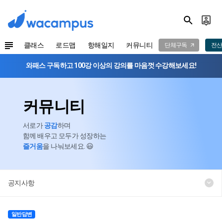
클래스
로드맵
항해일지
커뮤니티
단체구독
전산
와패스 구독하고 100강 이상의 강의를 마음껏 수강해보세요!
커뮤니티
서로가
공감
하며
함께 배우고 모두가 성장하는
즐거움
을 나눠보세요. 😃
공지사항
일반답변