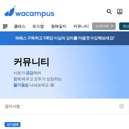
클래스
로드맵
항해일지
커뮤니티
단체구독
전산
와패스 구독하고 100강 이상의 강의를 마음껏 수강해보세요!
커뮤니티
서로가
공감
하며
함께 배우고 모두가 성장하는
즐거움
을 나눠보세요. 😃
공지사항
강사답변