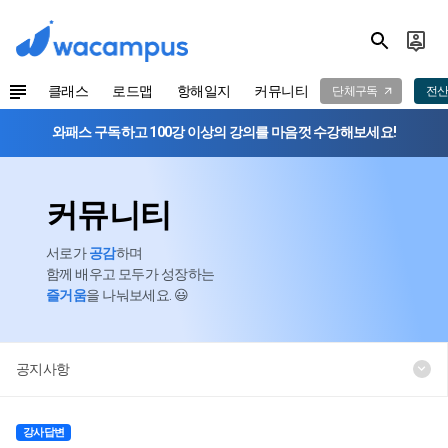
클래스
로드맵
항해일지
커뮤니티
단체구독
전산
와패스 구독하고 100강 이상의 강의를 마음껏 수강해보세요!
커뮤니티
서로가
공감
하며
함께 배우고 모두가 성장하는
즐거움
을 나눠보세요. 😃
공지사항
강사답변