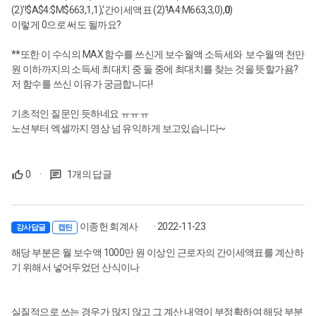
(2)'!$A$4:$M$663,1,1),'간이세액표 (2)'!A4:M663,3,0),
0
)
이렇게 0으로 써도 될까요?
**또한 이 수식의 MAX 함수를 쓰신게 보수월액 소득세와 보수월액 천만
원 이하까지의 소득세 최대치 중 둘 중에 최대치를 찾는 것을 뜻할가욤?
저 함수를 쓰신 이유가 궁금합니다!
기초적인 질문인 듯하네요 ㅠㅠㅠ
노션부터 엑셀까지 영상 넘 유익하게 보고있습니다~
0
·
1개의 답글
이종헌 회계사
· 2022-11-23
강사답글
캡틴
해당 부분은 월 보수액 1000만 원 이상인 근로자의 간이세액표를 계산하
기 위해서 넣어두었던 산식이나
실질적으로 쓰는 경우가 많지 않고 그 계산 내역이 부정확하여 해당 부분