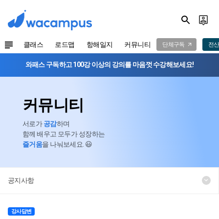
클래스
로드맵
항해일지
커뮤니티
단체구독
전산
와패스 구독하고 100강 이상의 강의를 마음껏 수강해보세요!
커뮤니티
서로가
공감
하며
함께 배우고 모두가 성장하는
즐거움
을 나눠보세요. 😃
공지사항
강사답변