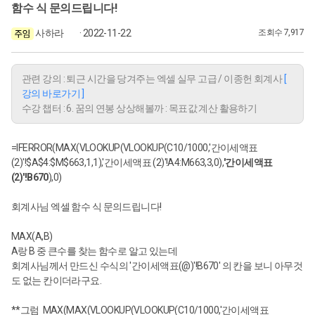
함수 식 문의드립니다!
사하라
· 2022-11-22
조회수 7,917
관련 강의 : 퇴근 시간을 당겨주는 엑셀 실무 고급 / 이종헌 회계사
[
강의 바로가기 ]
수강 챕터 : 6. 꿈의 연봉 상상해볼까 : 목표값 계산 활용하기
=IFERROR(MAX(VLOOKUP(VLOOKUP(C10/1000,'간이세액표
(2)'!$A$4:$M$663,1,1),'간이세액표 (2)'!A4:M663,3,0),
'간이세액표
(2)'!B670
),0)
회계사님 엑셀 함수 식 문의드립니다!
MAX(A,B)
A랑 B 중 큰수를 찾는 함수로 알고 있는데
회계사님께서 만드신 수식의 '간이세액표(@)'!B670' 의 칸을 보니 아무것
도 없는 칸이더라구요.
**그럼 MAX(MAX(VLOOKUP(VLOOKUP(C10/1000,'간이세액표