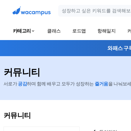
카테고리
클래스
로드맵
항해일지
와패스 구
커뮤니티
서로가
공감
하며 함께 배우고 모두가 성장하는
즐거움
을 나눠보세요
커뮤니티