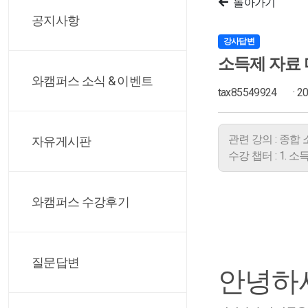
돌아가기
공지사항
강사답변
소득제 자료 
와캠퍼스 소식 & 이벤트
tax85549924
· 2
관련 강의 : 종합
자유게시판
수강 챕터 : 1. 
와캠퍼스 수강후기
질문답변
안녕하