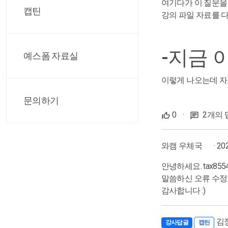
여기다가 이 질문을
캡틴
강의 파일 자료를 
-지금 
예스폼 자료실
이렇게 나오는데 자
문의하기
0
·
2개의 
와캠 우체국
· 20
안녕하세요. tax85
말씀하신 오류 수
감사합니다 :)
김
강사답글
캡틴