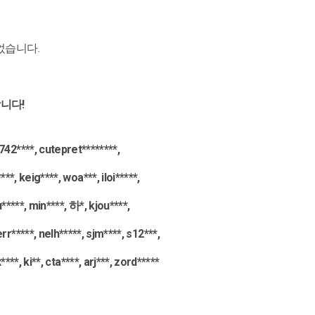
없었습니다.
니다!
42****, cutepret********,
**, keig****, woa***, iloi*****,
*****, min****, 하*, kjou****,
rr*****, nelh*****, sjm****, s12***,
****, ki**, cta****, arj***, zord*****