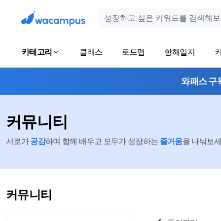
카테고리
클래스
로드맵
항해일지
와패스 구
커뮤니티
서로가
공감
하며 함께 배우고 모두가 성장하는
즐거움
을 나눠보세요
커뮤니티