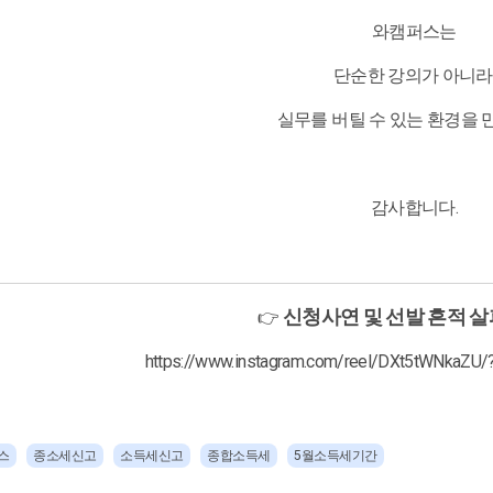
와캠퍼스는
단순한 강의가 아니라
실무를 버틸 수 있는 환경을 
감사합니다.
신청사연 및 선발 흔적 
👉
https://www.instagram.com/reel/DXt5tWNkaZU
스
종소세신고
소득세신고
종합소득세
5월소득세기간