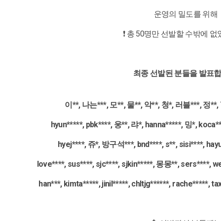
운영의 밀도를 위해
❗ 총 50명만 선발할 수밖에 
최종 선발된 분들을 발표합
이**, 나는***, 모**, 물**, 악**, 청*, 러블***, 정**, 7
hyun*****, pbk****, 웅**, 랴*, hanna*****, 밍*, koca***
hyej****, 쥬*, 방구석***, bnd****, s**, sisi****, hayu
love****, sus****, sjc****, sjkin*****, 몽몽**, sers****, we
han***, kimta*****, jinil*****, chltjg******, rache*****, tax