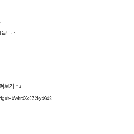
,
만듭니다.
살펴보기
👈
/?igsh=bWhrdXo3Z2kydGd2