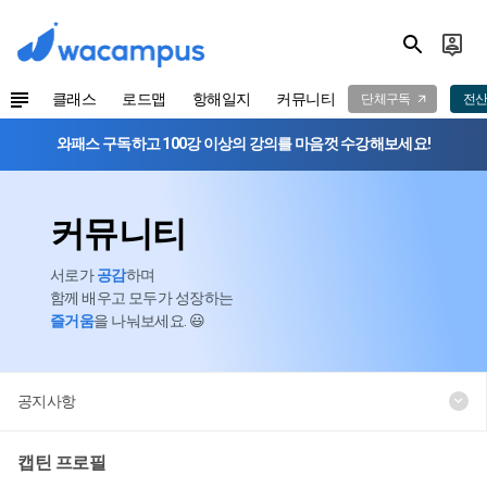
클래스
로드맵
항해일지
커뮤니티
단체구독
전산
와패스 구독하고 100강 이상의 강의를 마음껏 수강해보세요!
커뮤니티
서로가
공감
하며
함께 배우고 모두가 성장하는
즐거움
을 나눠보세요. 😃
공지사항
캡틴 프로필