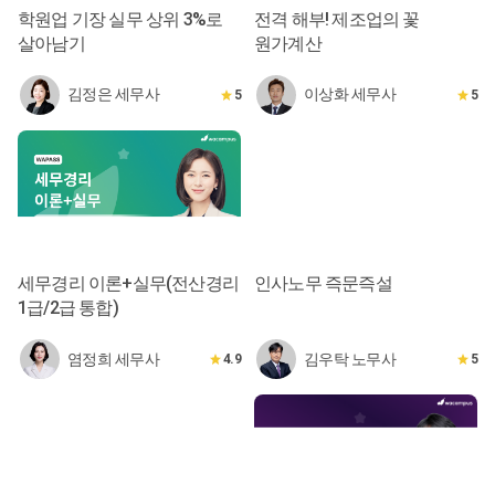
학원업 기장 실무 상위 3%로
전격 해부! 제조업의 꽃
살아남기
원가계산
김정은 세무사
이상화 세무사
5
5
세무경리 이론+실무(전산경리
인사노무 즉문즉설
1급/2급 통합)
염정희 세무사
김우탁 노무사
4.9
5