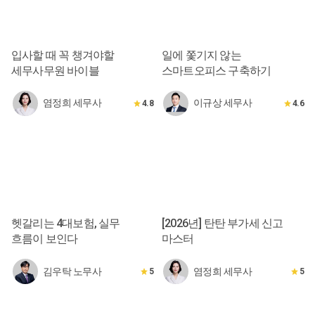
입사할 때 꼭 챙겨야할
일에 쫓기지 않는
세무사무원 바이블
스마트오피스 구축하기
염정희 세무사
이규상 세무사
4.8
4.6
헷갈리는 4대보험, 실무
[2026년] 탄탄 부가세 신고
흐름이 보인다
마스터
김우탁 노무사
염정희 세무사
5
5