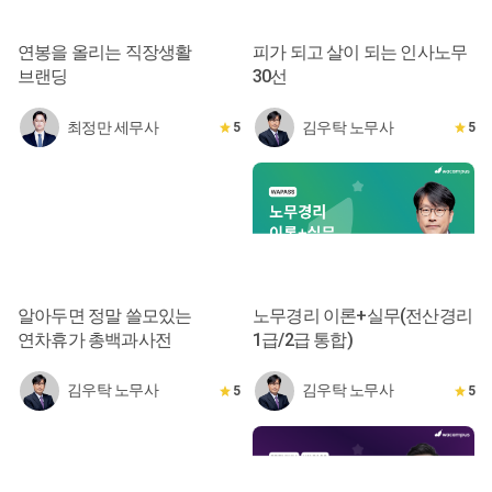
연봉을 올리는 직장생활
피가 되고 살이 되는 인사노무
브랜딩
30선
최정만 세무사
김우탁 노무사
5
5
알아두면 정말 쓸모있는
노무경리 이론+실무(전산경리
연차휴가 총백과사전
1급/2급 통합)
김우탁 노무사
김우탁 노무사
5
5