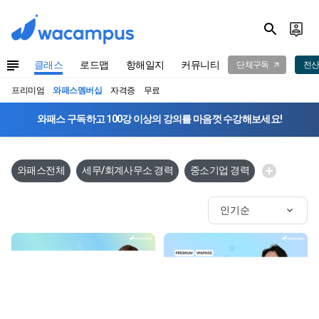
클래스
로드맵
항해일지
커뮤니티
단체구독
전산
프리미엄
와패스멤버십
자격증
무료
와패스 구독하고 100강 이상의 강의를 마음껏 수강해보세요!
와패스전체
세무/회계사무소 경력
중소기업 경력
인기순