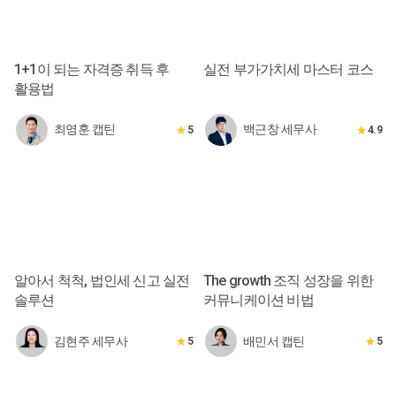
1+1이 되는 자격증 취득 후
실전 부가가치세 마스터 코스
활용법
최영훈 캡틴
백근창 세무사
5
4.9
알아서 척척, 법인세 신고 실전
The growth 조직 성장을 위한
솔루션
커뮤니케이션 비법
김현주 세무사
배민서 캡틴
5
5