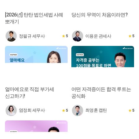
[2026년] 탄탄 법인세법 사례
당신의 무역이 처음이라면?
뽀개기
정필규 세무사
이용운 관세사
5
5
얼마에요로 직접 부가세
어떤 자격증이든 합격 루트는
신고하기!
공식화
염정희 세무사
최영훈 캡틴
5
5