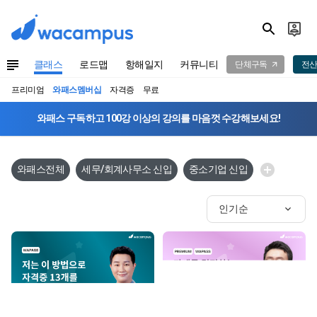
클래스
로드맵
항해일지
커뮤니티
단체구독
전산
프리미엄
와패스멤버십
자격증
무료
와패스 구독하고 100강 이상의 강의를 마음껏 수강해보세요!
와패스전체
세무/회계사무소 신입
중소기업 신입
인기순