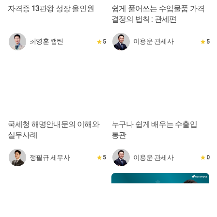
자격증 13관왕 성장 올인원
쉽게 풀어쓰는 수입물품 가격
결정의 법칙 : 관세편
최영훈 캡틴
이용운 관세사
5
5
국세청 해명안내문의 이해와
누구나 쉽게 배우는 수출입
실무사례
통관
정필규 세무사
이용운 관세사
5
0