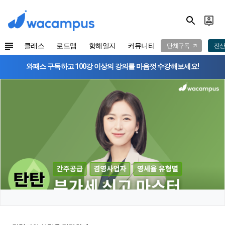
클래스
로드맵
항해일지
커뮤니티
단체구독
전산
와패스 구독하고 100강 이상의 강의를 마음껏 수강해보세요!