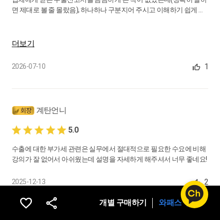
면 제대로 볼 줄 몰랐음), 하나하나 구분지어 주시고 이해하기 쉽게 간
결하게 마무리해주셔서 체계가 잡혔습니다.
용역의 국외공급, 그 밖의 외화획득, 신고부속서류 등도 세세하게 알
더보기
려주셔서 급한 신고 끝나면 영세율 강의를 다시 들어야겠습니다.
1
2026-07-10
염정희세무사님!!!
많은 것을 알려주시려고 강의마다 열강해주셔서 진심으로 감사드립
니다♡
돌아서면 잊어버리는데 꼼꼼하게 정리된 강의자료 덕분에 업체에게
계탄언니
증빙자료 요청할 때, 신고할 때도 유용하게 활용할 것 같아요^^
5.0
수출에 대한 부가세 관련은 실무에서 절대적으로 필요한 수요에 비해
강의가 잘 없어서 아쉬웠는데 설명을 자세하게 해주셔서 너무 좋네요!
2
2025-12-13
개별 구매하기
와패스 구독