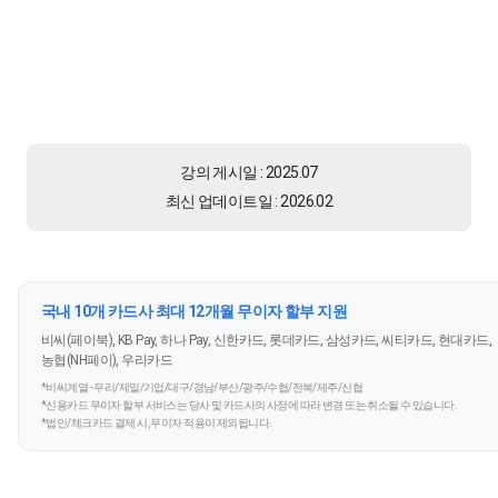
강의 게시일 : 2025.07
최신 업데이트일 : 2026.02
국내 10개 카드사 최대 12개월 무이자 할부 지원
비씨(페이북), KB Pay, 하나 Pay, 신한카드, 롯데카드, 삼성카드, 씨티카드, 현대카드,
농협(NH페이), 우리카드
*비씨계열 - 우리/제일/기업/대구/경남/부산/광주/수협/전북/제주/신협
*신용카드 무이자 할부 서비스는 당사 및 카드사의 사정에 따라 변경 또는 취소될 수 있습니다.
*법인/체크카드 결제 시, 무이자 적용이 제외됩니다.