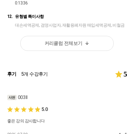
0:13:36
12.
유형별 특이사항
대손세액공제, 겸영사업자, 재활용폐자원 매입세액공제, 비철금
속류(철)스크랩에 대한 매입자납부특례, 현금매출명세서
0:14:42
커리큘럼 전체보기
5
후기
5개 수강후기
003ll
5.0
좋은 강의 감사합니다