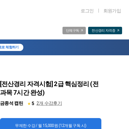
로그인
회원가입
단체구독
전산경리 자격증
료로 체험하기
[전산경리 자격시험] 2급 핵심정리 (전
과목 7시간 완성)
금종석 캡틴
2개 수강후기
5
무제한 수강 / 월 15,000원 (12개월 구독 시)