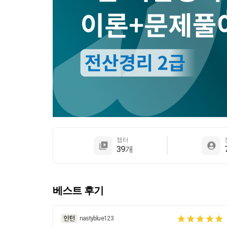
챕터
39개
베스트 후기
nastyblue123