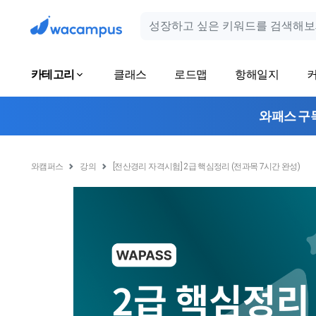
카테고리
클래스
로드맵
항해일지
와패스 구
와캠퍼스
강의
[전산경리 자격시험] 2급 핵심정리 (전과목 7시간 완성)