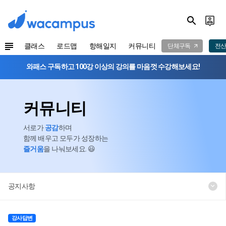
클래스
로드맵
항해일지
커뮤니티
단체구독
전산
와패스 구독하고 100강 이상의 강의를 마음껏 수강해보세요!
커뮤니티
서로가
공감
하며
함께 배우고 모두가 성장하는
즐거움
을 나눠보세요. 😃
공지사항
강사답변