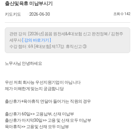
출산및육휴 미납부시기
키도키도
· 2026-06-30
조회수 142
관련 강의 : [2026년] 꼼꼼 원천세&4대보험 신고 완전정복 / 김현주
세무사
[ 강의 바로가기 ]
수강 챕터 : 69. [4대보험] 제17강. 휴직신고 ③
노무사님 안녕하세요
우선 저희 회사능 우선지원기업이 아닙니다
제가 이해한게 맞는지 궁금함니당
출산휴가+육아휴직 연달아 들어가는 직원의 경우
출산휴가 60일>> 고용납부, 산재 미납부
출산휴가 마지막30일>> 고용 및 산재 모두 미납부
육아휴직>> 고용및 산재 모두 미납뷰