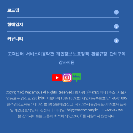
로드맵
항해일지
커뮤니티
고객센터
서비스이용약관
개인정보 보호정책
환불규정
단체구독
강사지원
Copyright (c) Wacampus All Rights Reserved. | 회사명 : (주)와컴퍼니 | 주소 : 서울시
영등포구 영신로 220 knk디지털타워 10층 1009호 | 사업자등록번호 571-88-01095
원격평생교육원 : 제1023호 | 통신판매업신고 : 제2022-서울영등포-3085호 대표자
및 개인정보책임자 : 김정태 ㅣ이메일 : help@wacompany.kr ㅣ 02-6959-7755
본 강의사이트는 크롬에 최적화 되있으며, IE를 지원하지 않습니다.