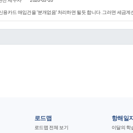
현진 세무사
· 2026-03-26
용카드 매입건을 '분개없음' 처리하면 될듯 합니다. 그러면 세금계
로드맵
항해일
로드맵 전체 보기
이달의 학