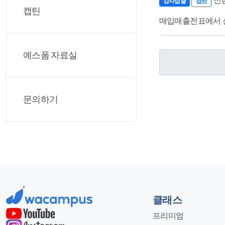
신
강사답글
캡틴
캡틴
매입매출전표에서 신
예스폼 자료실
문의하기
클래스
프리미엄