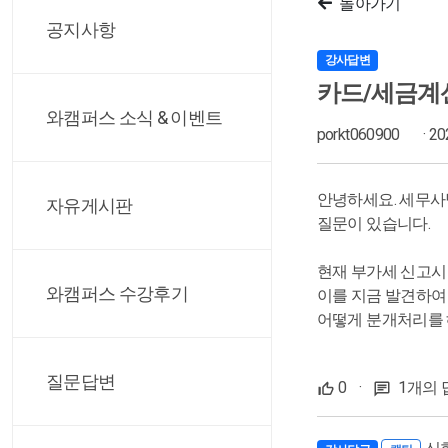
돌아가기
공지사항
강사답변
카드/세금계
와캠퍼스 소식 & 이벤트
porkt060900
· 2
안녕하세요. 세무사
자유게시판
질문이 있습니다.
현재 부가세 신고시
와캠퍼스 수강후기
이를 지금 발견하여
어떻게 분개처리를 
질문답변
0
·
1개의 