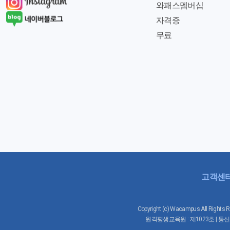
와패스멤버십
자격증
무료
고객센
Copyright (c) Wacampus All 
원격평생교육원 : 제1023호 | 통신판