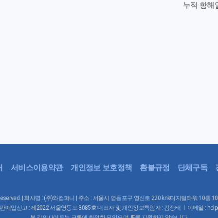
누적 항해
터
서비스이용약관
개인정보 보호정책
환불규정
단체구독
Rights Reserved. | 회사명 : (주)와컴퍼니 | 주소 : 서울시 영등포구 영신로 220 knk디지털타워 10층 
매업신고 : 제2022-서울영등포-3085호 대표자 및 개인정보책임자 : 김정태 ㅣ이메일 : help@waco
본 강의사이트는 크롬에 최적화 되있으며, IE를 지원하지 않습니다.