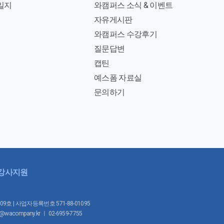
일지
와캠퍼스 소식 & 이벤트
자유게시판
와캠퍼스 수강후기
질문답변
캡틴
예스폼 자료실
문의하기
강사지원
1009호 | 사업자등록번호 571-88-01095
mpany.kr ㅣ 02-6959-7755