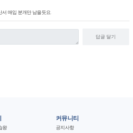
산서 매입 분개만 남을듯요.
답글 달기
지
커뮤니티
습왕
공지사항