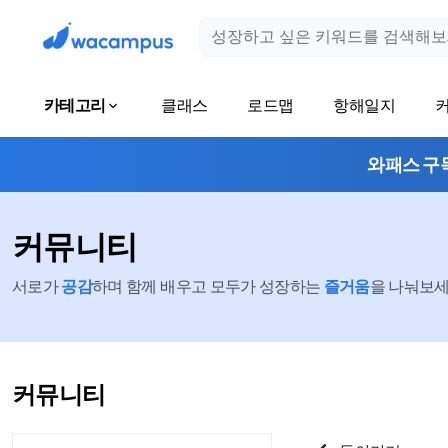
카테고리
클래스
로드맵
항해일지
와패스 구
커뮤니티
서로가
공감
하며 함께 배우고 모두가 성장하는
즐거움
을 나눠보세요
커뮤니티