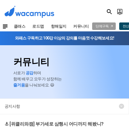
클래스
로드맵
항해일지
커뮤니티
단체구독
전산
와패스 구독하고 100강 이상의 강의를 마음껏 수강해보세요!
커뮤니티
서로가
공감
하며
함께 배우고 모두가 성장하는
즐거움
을 나눠보세요. 😃
공지사항
⚓️ [위클리와캠] 부가세로 삼행시 어디까지 해봤니?