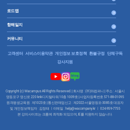
로드맵
항해일지
커뮤니티
고객센터
서비스이용약관
개인정보 보호정책
환불규정
단체구독
강사지원
Copyright (c) Wacampus All Rights Reserved. | 회사명 : (주)와컴퍼니 | 주소 : 서울시
영등포구 영신로 220 knk디지털타워 10층 1009호 | 사업자등록번호 571-88-01095
원격평생교육원 : 제1023호 | 통신판매업신고 : 제2022-서울영등포-3085호 대표자
및 개인정보책임자 : 김정태 ㅣ이메일 : help@wacompany.kr ㅣ 02-6959-7755
본 강의사이트는 크롬에 최적화 되있으며, IE를 지원하지 않습니다.