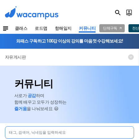
클래스
로드맵
항해일지
커뮤니티
단체구독
전산
와패스 구독하고 100강 이상의 강의를 마음껏 수강해보세요!
자유게시판
커뮤니티
서로가
공감
하며
함께 배우고 모두가 성장하는
즐거움
을 나눠보세요. 😃