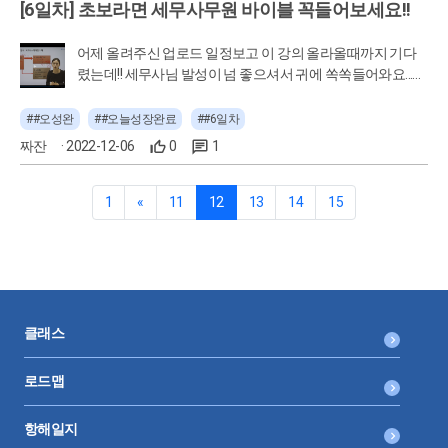
[6일차] 초보라면 세무사무원 바이블 꼭들어보세요!!
어제 올려주신 업로드 일정보고 이 강의 올라올때까지 기다
렸는데!! 세무사님 발성이 넘 좋으셔서 귀에 쏙쏙들어와요...이
해하기 쉽게 잘 설명해주셔서 3강까지 무리없이 완료했습니
다~~ 3강까지는 세무대리인 업무의 큰 숲(?)을 그려주는 것
##오성완
##오늘성장완료
##6일차
같고, 다음 강의부터 좀 더 디테일하게 알려주시는 거같아요.
짜잔
· 2022-12-06
0
1
목차봤는데 다음강의가 넘 기대됩니다ㅋㅋㅋ 이거 완강까지
가볼게요!!! 2강 요즘 세무대리인의 일의 범위는? 세무대리인
의 업무 1. 세금신고 및 관련 부대업무 : 세금 신고를 위해 수취
1
«
11
12
13
14
15
한 자료들을 사장님께 설명드릴 수 있어야 함 2.노무관련 : 노
무 영역과 세무 영역의 중첩되는 부분 3. 정책자금, 국가지원
금 : ex) 일자리 안정자금(노무 업무와 연계) 4. CFO : 사업과
관련된 전반적인 재무 정보, 세금 신고를 위해 보유하고 있는
손익 데이터를 분석하여 전달 1. 서비스 종류 구분 1) 신고대
리 : 세금신고 할 때만, 사업 규모가 크지 않으신 분들 2) 기장
클래스
대리 : 매월 월기장료 + 1년에 한번 조정료, 직원이 있는 경우
(신규 고객의 경우, 신고대리 진행 후 기장대리 제안하는 경우
로드맵
가 많다~) 2. 노무관련 1. 4대보험 입퇴사신고 2. 급여계산 3.
근로기준법 상담 등 4. 4대보험과 세금을 제한 급여, 급여명세
항해일지
서 전달 최저임금이나 연차 수당 등에 대해 기초정보를 많이