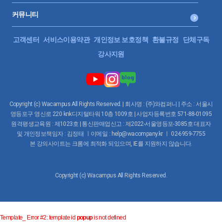
물어보심 3강 요즘 세무대리인의 일의 범위는? (2) 들어가기
에 앞서 : 비즈니스에 대한 이해 세무대리인 1. 영업 1) 아웃바
커뮤니티
운드 ex) DM, 텔레마케팅, SNS 광고 2) 인바운드 : 소개가 최고
~ 2. 운영 1) 민원증명, 정보확인 및 전달 2) 세금신고 3) 노무
고객센터
서비스이용약관
개인정보 보호정책
환불규정
단체구독
4) 기타 3. 행정 1) 거래처관리 2)손익관리 3) 미수관리(중요)
4) 세금계산서 관리 5) 비품관리 등 기타 세무사사무실 역시
강사지원
도 이익을 창출하는 사업! 세금신고만 하는 것이 아니라 행정
적인 업무 또한 진행해야함. 기장대리가 매출의 대부분을 차
지 -> 매달 자동이체(cms) 세팅을 하는데, 세팅만해놓고 일만
하면 큰일남. 중간에 이체가 멈추거나, 해당회사가 어려워져
Copyright (c) Wacampus All Rights Reserved. | 회사명 : (주)와컴퍼니 | 주소 : 서울시
서 돈을 받지 못하는 경우도 있기 때문.
영등포구 영신로 220 knk디지털타워 10층 1009호 | 사업자등록번호 571-88-01095
원격평생교육원 : 제1023호 | 통신판매업신고 : 제2022-서울영등포-3085호 대표자
및 개인정보책임자 : 김정태 ㅣ이메일 : help@wacompany.kr ㅣ 02-6959-7755
본 강의사이트는 크롬에 최적화 되있으며, IE를 지원하지 않습니다.
Copyright (c) Wacampus All Rights Reserved.
Template_ Error #2: template id
popup
is not defined