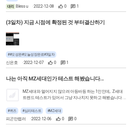
Bless u
· 2022-12-08
0
1
(3일차) 지금 시점에 확정된 것 부터결산하기
##오성완#오늘성장완료#3일차
신은호
· 2022-12-07
0
1
나는 아직 MZ세대인가 테스트 해봤습니다...
MZ세대와 멀어지지 않으려 아등바등 하는 1인인데, Z세대
트렌드 테스트가 있어서 그냥 지나치지 못하고 해봤습니다.
참고로 100점 중에 60점인데...이러면 저...MZ 탈락일까요ㅠ
2023 Z세대 트렌드 테스트 풀어보기
#퀴즈
#심리테스트
#MZ세대
>> http://bit.ly/3EEWpC4
피곤만렙러
· 2022-12-06
0
0