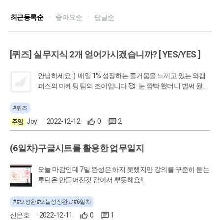
최근등록순
·
좋아요순
·
답글순
[퀴즈] 실무지식 2개 얻어가시겠습니까? [ YES/YES ]
안녕하세요 :) 매일 1% 성장하는 즐거움을 느끼고 있는 와캠
퍼스의 마케팅 팀의 조이입니다 🥰 눈 깜빡 했더니 벌써 월요
일....시간이 참 빠르네요... 괜시리 강민경의 인생의 버티는 거
야, 버티면 다 되는 거야가 떠오르는 월요일입니다 🤣🤣🤣 이
#퀴즈
번주 퀴즈는 만들고보니... 난이도를 너무 부어버렸다..ㅠ 라는
Joy
· 2022-12-12
0
2
생각이 들었습니다. 풀어보신 분들은 저의 느낌이 맞았는지
알려주세요~:)
(6일차)구글시트를 활용한 업무일지
오늘 마감인데 7일 완성은 하지 못했지만 강의를 꾸준히 듣는
루틴은 만들어진것 같아서 뿌듯해요!!
##오성완#오늘성장완료#6일차
신은호
· 2022-12-11
0
1