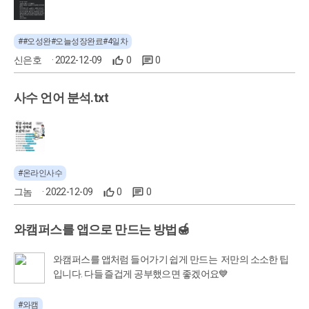
##오성완#오늘성장완료#4일차
신은호
· 2022-12-09
0
0
사수 언어 분석.txt
#온라인사수
그놈
· 2022-12-09
0
0
와캠퍼스를 앱으로 만드는 방법🍯
와캠퍼스를 앱처럼 들어가기 쉽게 만드는 저만의 소소한 팁
입니다. 다들 즐겁게 공부했으면 좋겠어요💙
#와캠