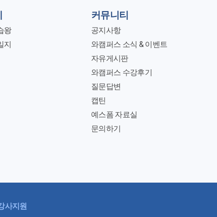
지
커뮤니티
습왕
공지사항
일지
와캠퍼스 소식 & 이벤트
자유게시판
와캠퍼스 수강후기
질문답변
캡틴
예스폼 자료실
문의하기
강사지원