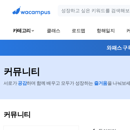
카테고리
클래스
로드맵
항해일지
와패스 구
커뮤니티
서로가
공감
하며 함께 배우고 모두가 성장하는
즐거움
을 나눠보세요
커뮤니티