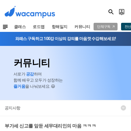
클래스
로드맵
항해일지
커뮤니티
단체구독
전산
와패스 구독하고 100강 이상의 강의를 마음껏 수강해보세요!
커뮤니티
서로가
공감
하며
함께 배우고 모두가 성장하는
즐거움
을 나눠보세요. 😃
공지사항
부가세 신고를 앞둔 세무대리인의 마음 ㅋㅋㅋ