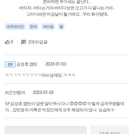
존버하면 부가세는 끝난다....
버티쟈...버티는거야 버티다보면 신고가 다 끝나는거야...
그러다보면 마감날이 될거에요... 우리 화이팅!💪
세무대리인
존버
속마음
짤
0
·
2개의 답글
김성호 캡틴
· 2023-01-03
캡틴
ㅋㄱㄱㄱㄱㄱㄱㄱㄱ아놔 넘재밌..ㅋㅋㅋ
피곤만렙러
· 2023-01-03
앗! 김성호 캡틴이 답변 달아주시다니 😍😍😍😍 이렇게 감개무량할데
가.... 강민경의 어록은 직장인에게 모두 해당되지 않나.. 싶습돠ㅎ
답글 달기