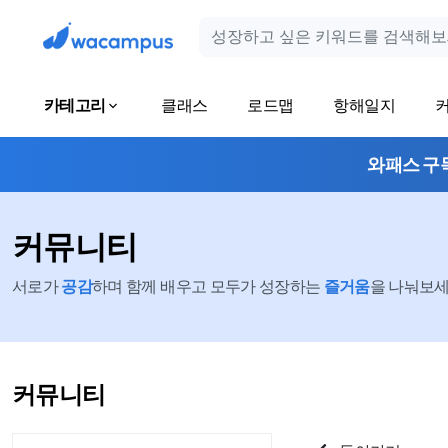
카테고리
클래스
로드맵
항해일지
와패스 구
커뮤니티
서로가
공감
하며 함께 배우고 모두가 성장하는
즐거움
을 나눠보세요
커뮤니티