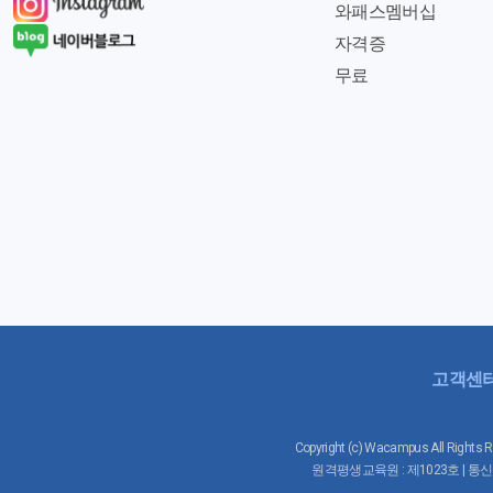
와패스멤버십
자격증
무료
고객센
Copyright (c) Wacampus All 
원격평생교육원 : 제1023호 | 통신판