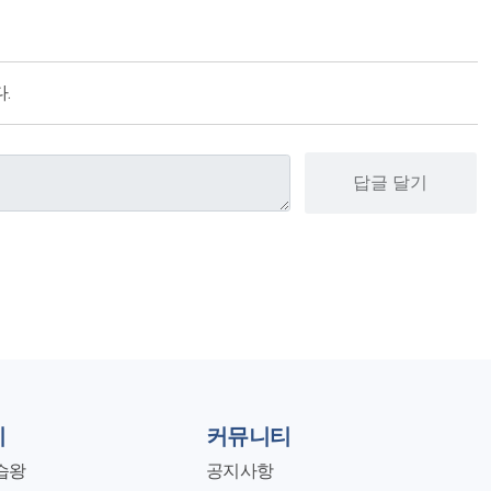
.
답글 달기
지
커뮤니티
습왕
공지사항