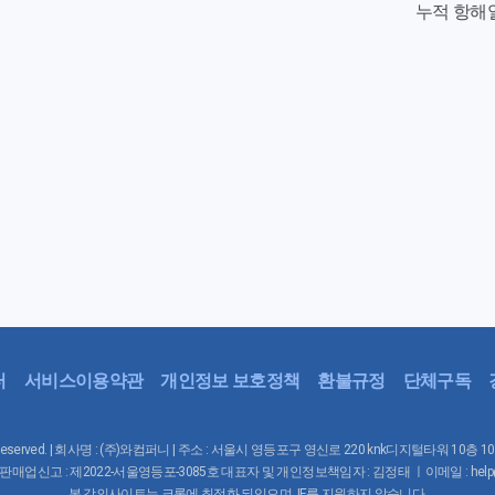
누적 항해
터
서비스이용약관
개인정보 보호정책
환불규정
단체구독
Rights Reserved. | 회사명 : (주)와컴퍼니 | 주소 : 서울시 영등포구 영신로 220 knk디지털타워 10층 
매업신고 : 제2022-서울영등포-3085호 대표자 및 개인정보책임자 : 김정태 ㅣ이메일 : help@waco
본 강의사이트는 크롬에 최적화 되있으며, IE를 지원하지 않습니다.