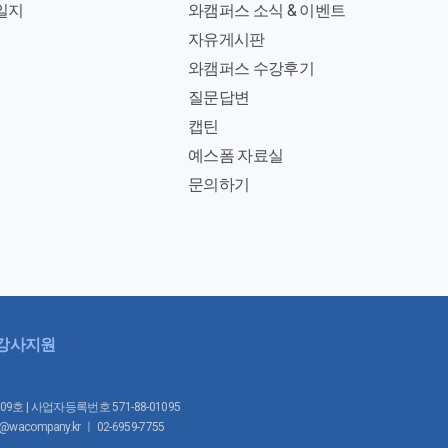
일지
와캠퍼스 소식 & 이벤트
자유게시판
와캠퍼스 수강후기
질문답변
캡틴
예스폼 자료실
문의하기
강사지원
1009호 | 사업자등록번호 571-88-01095
mpany.kr ㅣ 02-6959-7755