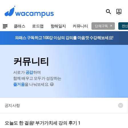
클래스
로드맵
항해일지
커뮤니티
단체구독
전산
와패스 구독하고 100강 이상의 강의를 마음껏 수강해보세요!
커뮤니티
서로가
공감
하며
함께 배우고 모두가 성장하는
즐거움
을 나눠보세요. 😃
공지사항
오늘도 한 걸음! 부가가치세 강의 후기 1