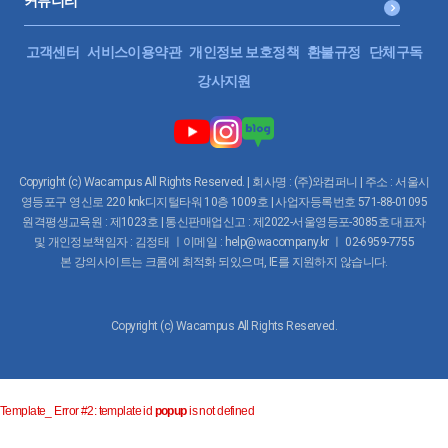
커뮤니티
고객센터
서비스이용약관
개인정보 보호정책
환불규정
단체구독
강사지원
Copyright (c) Wacampus All Rights Reserved. | 회사명 : (주)와컴퍼니 | 주소 : 서울시
영등포구 영신로 220 knk디지털타워 10층 1009호 | 사업자등록번호 571-88-01095
원격평생교육원 : 제1023호 | 통신판매업신고 : 제2022-서울영등포-3085호 대표자
및 개인정보책임자 : 김정태 ㅣ이메일 : help@wacompany.kr ㅣ 02-6959-7755
본 강의사이트는 크롬에 최적화 되있으며, IE를 지원하지 않습니다.
Copyright (c) Wacampus All Rights Reserved.
Template_ Error #2: template id
popup
is not defined