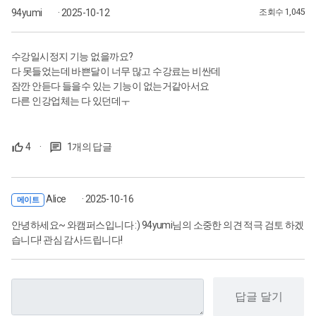
94yumi
· 2025-10-12
조회수 1,045
수강일시정지 기능 없을까요?
다 못들었는데 바쁜달이 너무 많고 수강료는 비싼데
잠깐 안듣다 들을수 있는 기능이 없는거같아서요
다른 인강업체는 다 있던데ㅜ
4
·
1개의 답글
Alice
· 2025-10-16
메이트
안녕하세요~ 와캠퍼스입니다 :) 94yumi님의 소중한 의견 적극 검토 하겠
습니다! 관심 감사드립니다!
답글 달기