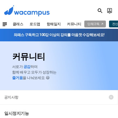
클래스
로드맵
항해일지
커뮤니티
단체구독
전산
와패스 구독하고 100강 이상의 강의를 마음껏 수강해보세요!
커뮤니티
서로가
공감
하며
함께 배우고 모두가 성장하는
즐거움
을 나눠보세요. 😃
공지사항
일시정지기능