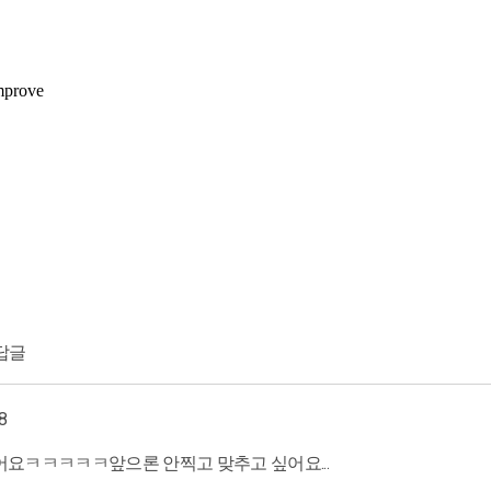
답글
8
았어요ㅋㅋㅋㅋㅋ앞으론 안찍고 맞추고 싶어요...