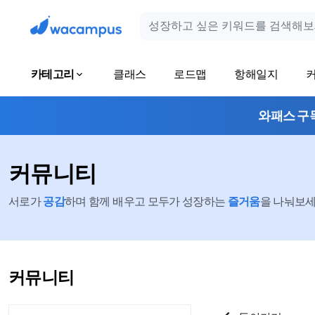
카테고리
클래스
로드맵
항해일지
와패스 구
커뮤니티
서로가
공감
하며 함께 배우고 모두가 성장하는
즐거움
을 나눠보세요
커뮤니티