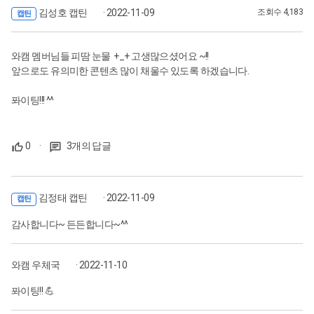
김성호 캡틴
· 2022-11-09
조회수 4,183
캡틴
와캠 멤버님들 피땀 눈물 +_+ 고생많으셨어요 ~!!
앞으로도 유의미한 콘텐츠 많이 채울수 있도록 하겠습니다.
퐈이팅!!! ^^
0
·
3개의 답글
김정태 캡틴
· 2022-11-09
캡틴
감사합니다~ 든든합니다~^^
와캠 우체국
· 2022-11-10
퐈이팅!! 💪