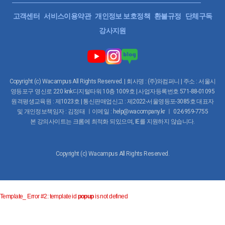
고객센터
서비스이용약관
개인정보 보호정책
환불규정
단체구독
강사지원
Copyright (c) Wacampus All Rights Reserved. | 회사명 : (주)와컴퍼니 | 주소 : 서울시
영등포구 영신로 220 knk디지털타워 10층 1009호 | 사업자등록번호 571-88-01095
원격평생교육원 : 제1023호 | 통신판매업신고 : 제2022-서울영등포-3085호 대표자
및 개인정보책임자 : 김정태 ㅣ이메일 : help@wacompany.kr ㅣ 02-6959-7755
본 강의사이트는 크롬에 최적화 되있으며, IE를 지원하지 않습니다.
Copyright (c) Wacampus All Rights Reserved.
Template_ Error #2: template id
popup
is not defined