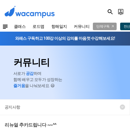
클래스
로드맵
항해일지
커뮤니티
단체구독
전산
와패스 구독하고 100강 이상의 강의를 마음껏 수강해보세요!
커뮤니티
서로가
공감
하며
함께 배우고 모두가 성장하는
즐거움
을 나눠보세요. 😃
공지사항
리뉴얼 추카드립니다 ~~^^