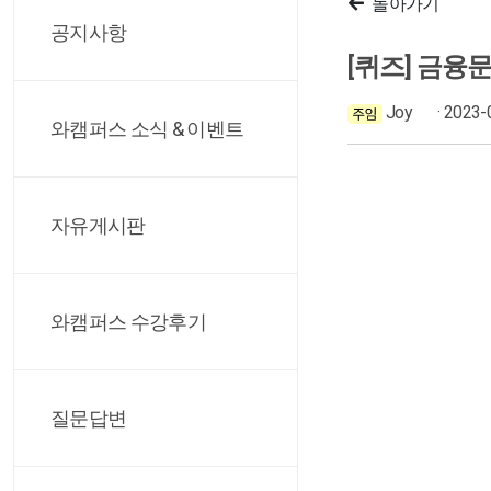
돌아가기
공지사항
[퀴즈] 금융문
Joy
· 2023-
와캠퍼스 소식 & 이벤트
자유게시판
와캠퍼스 수강후기
질문답변