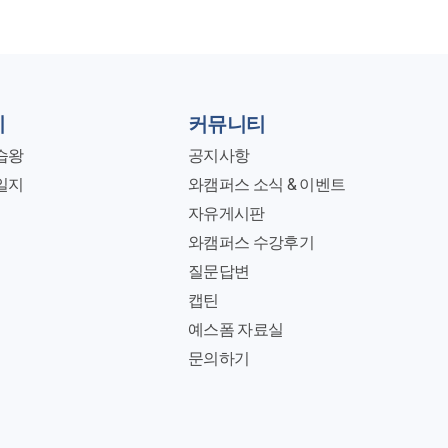
지
커뮤니티
습왕
공지사항
일지
와캠퍼스 소식 & 이벤트
자유게시판
와캠퍼스 수강후기
질문답변
캡틴
예스폼 자료실
문의하기