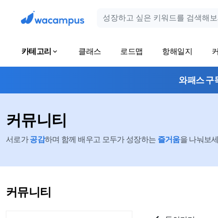
카테고리
클래스
로드맵
항해일지
와패스 구
커뮤니티
서로가
공감
하며 함께 배우고 모두가 성장하는
즐거움
을 나눠보세요
커뮤니티