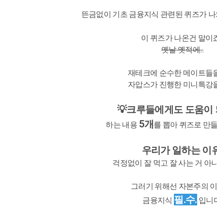
뜬금없이 기초 금융지식 관련된 퀴즈가 
이 퀴즈가 나온건 말이죠.
옛날 옛적에...
재테크에 순수한 메이트들
자압스가 진행한 미니특강
💡크루들에게도 도움이 
5개
하는 내용
를 뽑아 퀴즈로 만들었
우리가 일하는 이유
걱정없이 잘 먹고 잘 사는 거 
그러기
위해선 자본주의 이
필.수.
금융지식
입니다