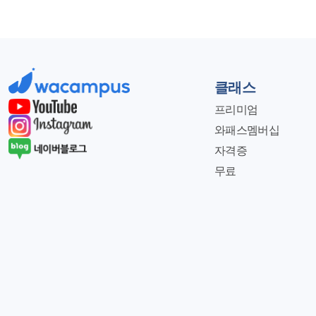
클래스
프리미엄
와패스멤버십
자격증
무료