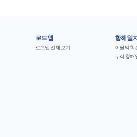
로드맵
항해일
로드맵 전체 보기
이달의 학
누적 항해